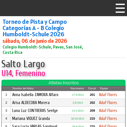
Torneo de Pista y Campo
Categorías A - B Colegio
Humboldt-Schule 2026
sábado, 06 de junio de 2026
Colegio Humboldt-Schule, Pavas, San José,
Costa Rica
Salto Largo
U14, Femenino
Atletas Inscritos
Nombre del Atleta
Nacimiento
Dorsal
Equipo
Anna Isabella ZAMORA Alfaro
Adaf Flores
1
201
17/3/2014
Arisa ALDECOBA Morera
Adaf Flores
2
202
2/9/2014
Luna Luz CONTRERAS Seelye
Adaf Flores
3
209
15/1/2013
Mariana VIQUEZ Granda
Adaf Flores
4
210
30/10/2013
Sara Lucia VARGAS Sandoval
Adaf Flores
5
215
28/4/2014