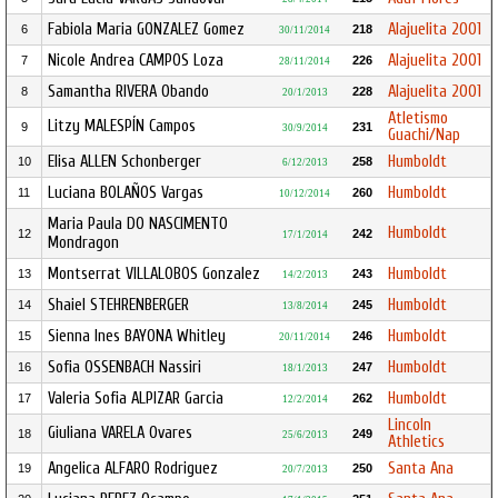
Fabiola Maria GONZALEZ Gomez
Alajuelita 2001
6
218
30/11/2014
Nicole Andrea CAMPOS Loza
Alajuelita 2001
7
226
28/11/2014
Samantha RIVERA Obando
Alajuelita 2001
8
228
20/1/2013
Atletismo
Litzy MALESPÍN Campos
9
231
30/9/2014
Guachi/Nap
Elisa ALLEN Schonberger
Humboldt
10
258
6/12/2013
Luciana BOLAÑOS Vargas
Humboldt
11
260
10/12/2014
Maria Paula DO NASCIMENTO
Humboldt
12
242
17/1/2014
Mondragon
Montserrat VILLALOBOS Gonzalez
Humboldt
13
243
14/2/2013
Shaiel STEHRENBERGER
Humboldt
14
245
13/8/2014
Sienna Ines BAYONA Whitley
Humboldt
15
246
20/11/2014
Sofia OSSENBACH Nassiri
Humboldt
16
247
18/1/2013
Valeria Sofia ALPIZAR Garcia
Humboldt
17
262
12/2/2014
Lincoln
Giuliana VARELA Ovares
18
249
25/6/2013
Athletics
Angelica ALFARO Rodriguez
Santa Ana
19
250
20/7/2013