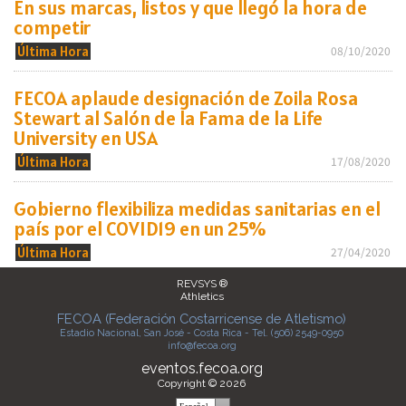
En sus marcas, listos y que llegó la hora de
competir
Última Hora
08/10/2020
FECOA aplaude designación de Zoila Rosa
Stewart al Salón de la Fama de la Life
University en USA
Última Hora
17/08/2020
Gobierno flexibiliza medidas sanitarias en el
país por el COVID19 en un 25%
Última Hora
27/04/2020
REVSYS ®
Athletics
FECOA (Federación Costarricense de Atletismo)
Estadio Nacional, San José - Costa Rica - Tel. (506) 2549-0950
info@fecoa.org
eventos.fecoa.org
Copyright © 2026