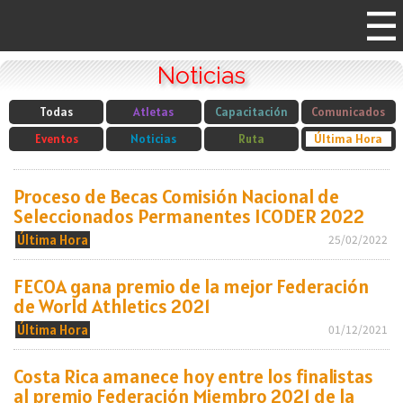
Noticias
Todas
Atletas
Capacitación
Comunicados
Eventos
Noticias
Ruta
Última Hora
Proceso de Becas Comisión Nacional de
Seleccionados Permanentes ICODER 2022
Última Hora
25/02/2022
FECOA gana premio de la mejor Federación
de World Athletics 2021
Última Hora
01/12/2021
Costa Rica amanece hoy entre los finalistas
al premio Federación Miembro 2021 de la