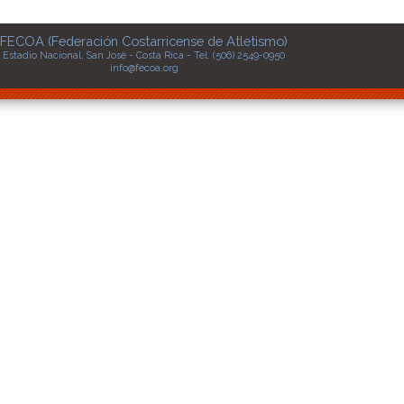
FECOA (Federación Costarricense de Atletismo)
Estadio Nacional, San José - Costa Rica - Tel. (506) 2549-0950
info@fecoa.org