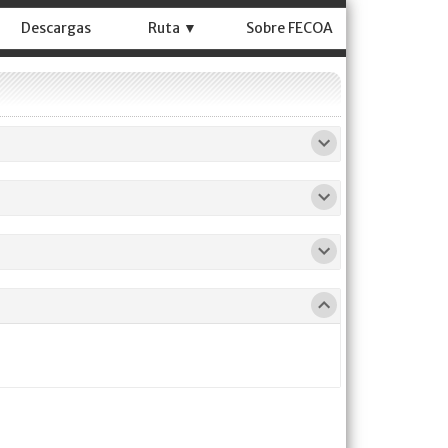
Descargas
Ruta ▼
Sobre FECOA
g
Ranking
Ranking
al
2021
2020
ía
Categoría
Categoría
ASC
U20, FEM
U20, MASC
mts
10.000 mts
10.000 mts Marcha
lto
Salto Largo
Salto Triple
ón