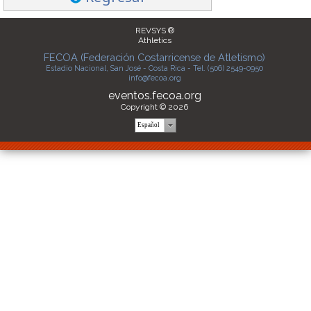
Salto con
Imp. de Bala 6
Lanz. de
Lanz. de
Pértiga
kg
Jabalina 800g
Martillo 6 kg
REVSYS ®
Athletics
Lanz. de Disco
Decatlón
FECOA (Federación Costarricense de Atletismo)
1.75 kg
Estadio Nacional, San José - Costa Rica - Tel. (506) 2549-0950
info@fecoa.org
eventos.fecoa.org
Copyright © 2026