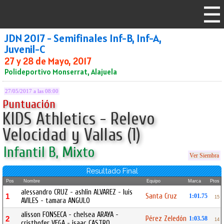
JDN 2017 - Semifinales Inf-B, Inf-A,
Juvenil-C
27 y 28 de Mayo, 2017
Polideportivo Monserrat, Alajuela
27/05/2017 a las 08:00
Puntuación
KIDS Athletics - Relevo
Velocidad y Vallas (1)
Infantil B, Mixto
Ver Siembra
Resultado Final
Pos
Nombre
Equipo
Marca
Ptos
alessandro CRUZ - ashlin ALVAREZ - luis
Santa Cruz
1
1:01.75
15
AVILES - tamara ANGULO
alisson FONSECA - chelsea ARAYA -
Pérez Zeledón
2
1:03.58
14
cristhofer VEGA - isaac CASTRO