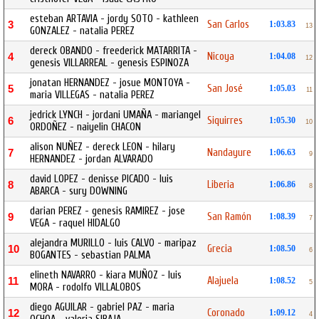
esteban ARTAVIA - jordy SOTO - kathleen
San Carlos
3
1:03.83
13
GONZALEZ - natalia PEREZ
dereck OBANDO - freederick MATARRITA -
Nicoya
4
1:04.08
12
genesis VILLARREAL - genesis ESPINOZA
jonatan HERNANDEZ - josue MONTOYA -
San José
5
1:05.03
11
maria VILLEGAS - natalia PEREZ
jedrick LYNCH - jordani UMAÑA - mariangel
Siquirres
6
1:05.30
10
ORDOÑEZ - naiyelin CHACON
alison NUÑEZ - dereck LEON - hilary
Nandayure
7
1:06.63
9
HERNANDEZ - jordan ALVARADO
david LOPEZ - denisse PICADO - luis
Liberia
8
1:06.86
8
ABARCA - sury DOWNING
darian PEREZ - genesis RAMIREZ - jose
San Ramón
9
1:08.39
7
VEGA - raquel HIDALGO
alejandra MURILLO - luis CALVO - maripaz
Grecia
10
1:08.50
6
BOGANTES - sebastian PALMA
elineth NAVARRO - kiara MUÑOZ - luis
Alajuela
11
1:08.52
5
MORA - rodolfo VILLALOBOS
diego AGUILAR - gabriel PAZ - maria
Coronado
12
1:09.12
4