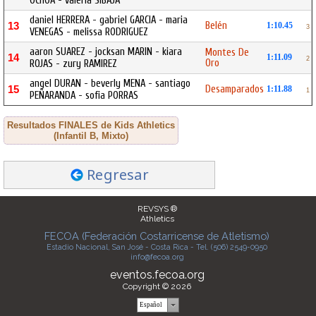
OCHOA - valeria SIBAJA
daniel HERRERA - gabriel GARCIA - maria
Belén
13
1:10.45
3
VENEGAS - melissa RODRIGUEZ
aaron SUAREZ - jocksan MARIN - kiara
Montes De
14
1:11.09
2
Oro
ROJAS - zury RAMIREZ
angel DURAN - beverly MENA - santiago
Desamparados
15
1:11.88
1
PEÑARANDA - sofia PORRAS
Resultados FINALES de Kids Athletics
(Infantil B, Mixto)
Regresar
REVSYS ®
Athletics
FECOA (Federación Costarricense de Atletismo)
Estadio Nacional, San José - Costa Rica - Tel. (506) 2549-0950
info@fecoa.org
eventos.fecoa.org
Copyright © 2026