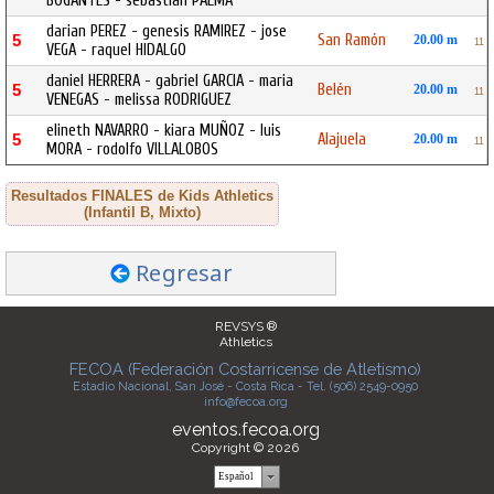
BOGANTES - sebastian PALMA
darian PEREZ - genesis RAMIREZ - jose
San Ramón
5
20.00 m
11
VEGA - raquel HIDALGO
daniel HERRERA - gabriel GARCIA - maria
Belén
5
20.00 m
11
VENEGAS - melissa RODRIGUEZ
elineth NAVARRO - kiara MUÑOZ - luis
Alajuela
5
20.00 m
11
MORA - rodolfo VILLALOBOS
Resultados FINALES de Kids Athletics
(Infantil B, Mixto)
Regresar
REVSYS ®
Athletics
FECOA (Federación Costarricense de Atletismo)
Estadio Nacional, San José - Costa Rica - Tel. (506) 2549-0950
info@fecoa.org
eventos.fecoa.org
Copyright © 2026