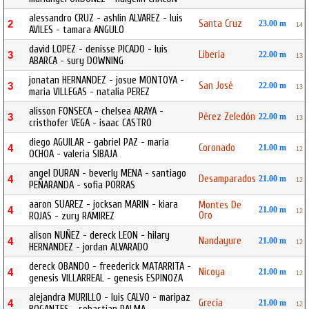
alessandro CRUZ - ashlin ALVAREZ - luis
Santa Cruz
2
23.00 m
14
AVILES - tamara ANGULO
david LOPEZ - denisse PICADO - luis
Liberia
3
22.00 m
13
ABARCA - sury DOWNING
jonatan HERNANDEZ - josue MONTOYA -
San José
3
22.00 m
13
maria VILLEGAS - natalia PEREZ
alisson FONSECA - chelsea ARAYA -
Pérez Zeledón
3
22.00 m
13
cristhofer VEGA - isaac CASTRO
diego AGUILAR - gabriel PAZ - maria
Coronado
4
21.00 m
12
OCHOA - valeria SIBAJA
angel DURAN - beverly MENA - santiago
Desamparados
4
21.00 m
12
PEÑARANDA - sofia PORRAS
aaron SUAREZ - jocksan MARIN - kiara
Montes De
4
21.00 m
12
Oro
ROJAS - zury RAMIREZ
alison NUÑEZ - dereck LEON - hilary
Nandayure
4
21.00 m
12
HERNANDEZ - jordan ALVARADO
dereck OBANDO - freederick MATARRITA -
Nicoya
4
21.00 m
12
genesis VILLARREAL - genesis ESPINOZA
alejandra MURILLO - luis CALVO - maripaz
Grecia
4
21.00 m
12