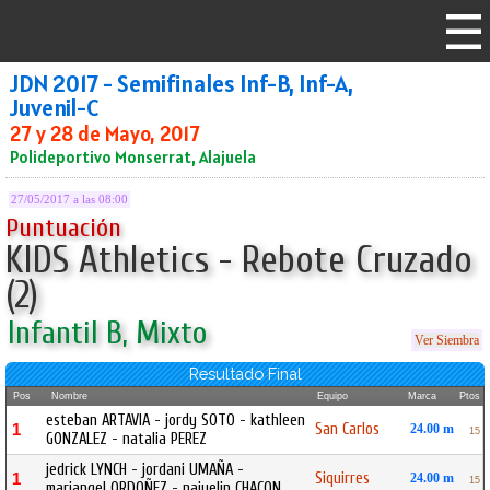
JDN 2017 - Semifinales Inf-B, Inf-A,
Juvenil-C
27 y 28 de Mayo, 2017
Polideportivo Monserrat, Alajuela
27/05/2017 a las 08:00
Puntuación
KIDS Athletics - Rebote Cruzado
(2)
Infantil B, Mixto
Ver Siembra
Resultado Final
Pos
Nombre
Equipo
Marca
Ptos
esteban ARTAVIA - jordy SOTO - kathleen
San Carlos
1
24.00 m
15
GONZALEZ - natalia PEREZ
jedrick LYNCH - jordani UMAÑA -
Siquirres
1
24.00 m
15
mariangel ORDOÑEZ - naiyelin CHACON