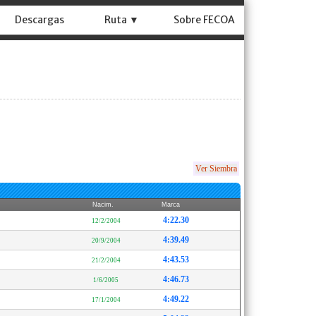
Descargas
Ruta ▼
Sobre FECOA
Ver Siembra
Nacim.
Marca
4:22.30
12/2/2004
4:39.49
20/9/2004
4:43.53
21/2/2004
4:46.73
1/6/2005
4:49.22
17/1/2004