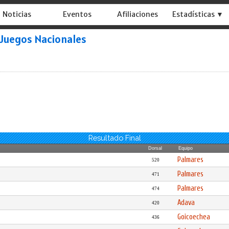
Noticias
Eventos
Afiliaciones
Estadísticas ▼
 Juegos Nacionales
Resultado Final
Dorsal
Equipo
Palmares
520
Palmares
471
Palmares
474
Adava
420
Goicoechea
436