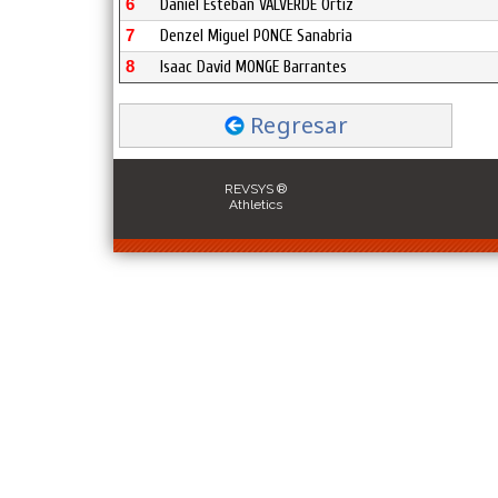
6
Daniel Esteban VALVERDE Ortiz
7
Denzel Miguel PONCE Sanabria
8
Isaac David MONGE Barrantes
Regresar
REVSYS ®
Athletics