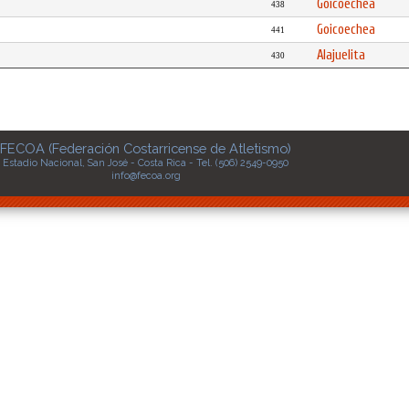
Goicoechea
438
Goicoechea
441
Alajuelita
430
FECOA (Federación Costarricense de Atletismo)
Estadio Nacional, San José - Costa Rica - Tel. (506) 2549-0950
info@fecoa.org