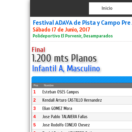
Inicio
Festival ADAVA de Pista y Campo Pre
Sábado 17 de Junio, 2017
Polideportivo El Porvenir, Desamparados
Final
1.200 mts Planos
Infantil A, Masculino
Pos
Nombre
1
Esteban OSES Campos
2
Kendall Arturo CASTILLO Hernandez
3
Elian GOMEZ Mora
4
Jose Pablo TALAVERA Fallas
5
Jose Rodolfo CONEJO Chevez