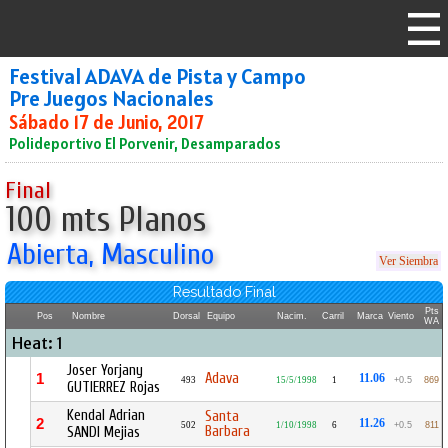
Festival ADAVA de Pista y Campo
Pre Juegos Nacionales
Sábado 17 de Junio, 2017
Polideportivo El Porvenir, Desamparados
Final
100 mts Planos
Abierta, Masculino
Ver Siembra
Resultado Final
Pts
Pos
Nombre
Dorsal
Equipo
Nacim.
Carril
Marca
Viento
WA
Heat: 1
Joser Yorjany
Adava
1
11.06
493
15/5/1998
1
+0.5
869
GUTIERREZ Rojas
Kendal Adrian
Santa
2
11.26
502
1/10/1998
6
+0.5
811
Barbara
SANDI Mejias