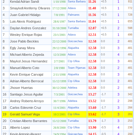
2
Kendal Adrian Sandi
1
Santa Barbara
11.26
+0.5
811
1/10/1998
3
Smaykell Annferny Olivares
1
Adava
11.40
+0.5
772
17/12/2000
4
Juan Gabriel Hidalgo
1
Palmares
11.56
+0.5
728
7/8/1991
5
Luis Alexis Rodriguez
1
Santa Barbara
11.84
+0.5
655
28/6/1997
6
Daylan Andres Gonzalez
2
Turrialba
12.07
+0.5
598
31/10/2000
7
Wesley Enrique Rojas
1
Adava
12.51
+0.5
496
23/1/2001
8
Jose Pablo Beckles
2
Goicoechea
12.58
0.0
481
22/12/2000
8
Egly Janay Mora
3
Alajuelita
12.58
0.0
481
29/12/1996
8
Michael Alberto Zepeda
4
Adava
12.58
0.0
481
12/3/2000
8
Maykol Jesus Hernandez
3
Ctp Ulloa
12.58
0.0
481
2/7/2001
8
Manuel Alberto Coto
2
Team Pijamas
12.58
0.0
481
2/8/1980
8
Kevin Enrique Carvajal
3
Alajuelita
12.58
0.0
481
2/11/1998
8
Adrian Alberto Berrocal
2
Ctp Ulloa
12.58
0.0
481
15/12/1999
8
Jhoser Huertas
2
Adebea
12.58
0.0
481
30/12/2000
16
Santiago Jesus Aguilar
3
Goicoechea
13.27
-1.7
342
7/3/2001
17
Andrey Roberto Arroyo
2
Adebea
13.52
0.0
298
30/7/1996
18
Carlos Edesmin Cruz
3
Alajuelita
13.60
-1.7
284
11/4/2001
19
Gerald Samuel Vega
3
Ctp Ulloa
13.62
-1.7
281
10/2/2001
20
Cristian Alberto Barrantes
3
Turrialba
13.79
-1.7
253
15/12/2000
21
Alberto Lopez
4
Ctp Ulloa
13.90
-0.5
236
26/8/2000
22
Kevin Antonio Alvarez
4
Goicoechea
14.15
-0.5
200
24/9/1994