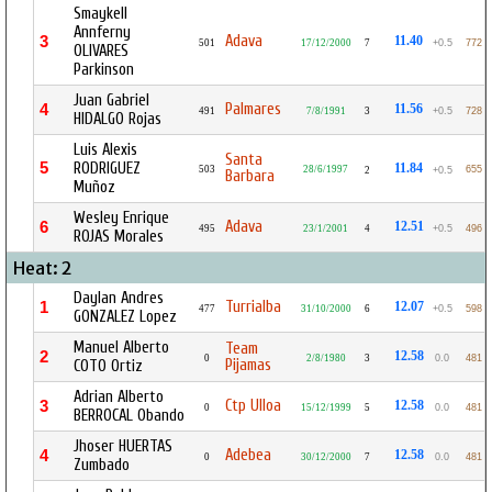
Smaykell
Annferny
Adava
3
11.40
501
17/12/2000
7
+0.5
772
OLIVARES
Parkinson
Juan Gabriel
Palmares
4
11.56
491
7/8/1991
3
+0.5
728
HIDALGO Rojas
Luis Alexis
Santa
5
RODRIGUEZ
11.84
503
28/6/1997
655
2
+0.5
Barbara
Muñoz
Wesley Enrique
Adava
6
12.51
495
23/1/2001
4
+0.5
496
ROJAS Morales
Heat: 2
Daylan Andres
Turrialba
1
12.07
477
31/10/2000
6
+0.5
598
GONZALEZ Lopez
Manuel Alberto
Team
2
12.58
0
2/8/1980
3
0.0
481
Pijamas
COTO Ortiz
Adrian Alberto
Ctp Ulloa
3
12.58
0
15/12/1999
5
0.0
481
BERROCAL Obando
Jhoser HUERTAS
Adebea
4
12.58
0
30/12/2000
7
0.0
481
Zumbado