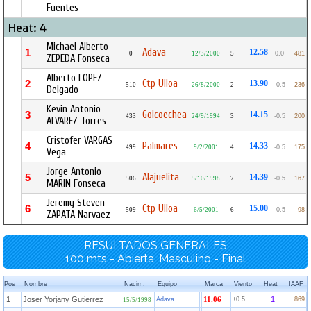
Fuentes
Heat: 4
Michael Alberto
Adava
1
12.58
0
12/3/2000
5
0.0
481
ZEPEDA Fonseca
Alberto LOPEZ
Ctp Ulloa
2
13.90
510
26/8/2000
2
-0.5
236
Delgado
Kevin Antonio
Goicoechea
3
14.15
433
24/9/1994
3
-0.5
200
ALVAREZ Torres
Cristofer VARGAS
Palmares
4
14.33
499
9/2/2001
4
-0.5
175
Vega
Jorge Antonio
Alajuelita
5
14.39
506
5/10/1998
7
-0.5
167
MARIN Fonseca
Jeremy Steven
Ctp Ulloa
6
15.00
509
6/5/2001
6
-0.5
98
ZAPATA Narvaez
RESULTADOS GENERALES
100 mts - Abierta, Masculino - Final
Pos
Nombre
Nacim.
Equipo
Marca
Viento
Heat
IAAF
1
Joser Yorjany Gutierrez
1
Adava
11.06
+0.5
869
15/5/1998