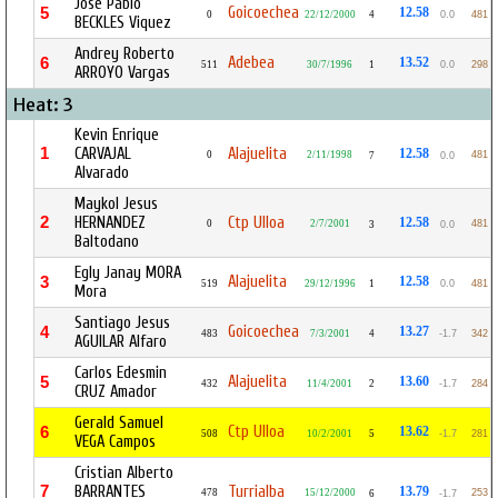
Jose Pablo
Goicoechea
5
12.58
0
22/12/2000
4
0.0
481
BECKLES Viquez
Andrey Roberto
Adebea
6
13.52
511
30/7/1996
1
0.0
298
ARROYO Vargas
Heat: 3
Kevin Enrique
1
CARVAJAL
Alajuelita
12.58
0
2/11/1998
481
7
0.0
Alvarado
Maykol Jesus
2
HERNANDEZ
Ctp Ulloa
12.58
0
2/7/2001
481
3
0.0
Baltodano
Egly Janay MORA
Alajuelita
3
12.58
519
29/12/1996
1
0.0
481
Mora
Santiago Jesus
Goicoechea
4
13.27
483
7/3/2001
4
-1.7
342
AGUILAR Alfaro
Carlos Edesmin
Alajuelita
5
13.60
432
11/4/2001
2
-1.7
284
CRUZ Amador
Gerald Samuel
Ctp Ulloa
6
13.62
508
10/2/2001
5
-1.7
281
VEGA Campos
Cristian Alberto
7
BARRANTES
Turrialba
13.79
478
15/12/2000
253
6
-1.7