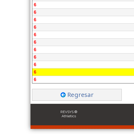
6
6
6
6
6
6
6
6
6
6
6
Regresar
REVSYS ®
Athletics