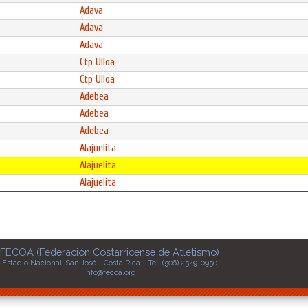
Adava
Adava
Adava
Ctp Ulloa
Ctp Ulloa
Adebea
Adebea
Adebea
Alajuelita
Alajuelita
Alajuelita
FECOA (Federación Costarricense de Atletismo)
Estadio Nacional, San José - Costa Rica - Tel. (506) 2549-0950
info@fecoa.org