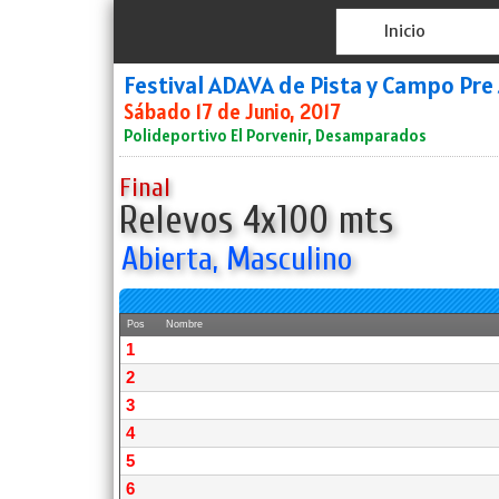
Inicio
Festival ADAVA de Pista y Campo Pre
Sábado 17 de Junio, 2017
Polideportivo El Porvenir, Desamparados
Final
Relevos 4x100 mts
Abierta, Masculino
Pos
Nombre
1
2
3
4
5
6