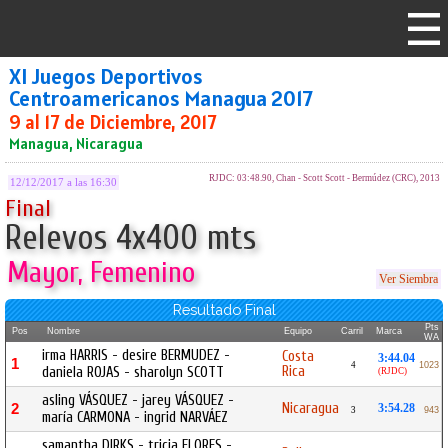
XI Juegos Deportivos
Centroamericanos Managua 2017
9 al 17 de Diciembre, 2017
Managua, Nicaragua
RJDC: 03:48.90, Chan - Scott Scott - Bermúdez (CRC), 2013
12/12/2017 a las 16:30
Final
Relevos 4x400 mts
Mayor, Femenino
Ver Siembra
Resultado Final
Pts
Pos
Nombre
Equipo
Carril
Marca
WA
irma HARRIS - desire BERMUDEZ -
Costa
3:44.04
1
4
1023
Rica
daniela ROJAS - sharolyn SCOTT
(RJDC)
asling VÁSQUEZ - jarey VÁSQUEZ -
Nicaragua
2
3:54.28
3
943
maría CARMONA - ingrid NARVÁEZ
samantha DIRKS - tricia FLORES -