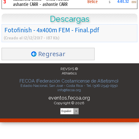
Belice
3
4:01.32
5
889
ashantie CARR - ashontie CARR
Descargas
Fotofinish - 4x400m FEM - Final.pdf
(Creado el 12/12/2017 - 187 Kb)
Regresar
REVSYS ®
Athletics
FECOA (Federación Costarricense de Atletismo)
Estadio Nacional, San José - Costa Rica - Tel. (506) 2549-0950
info@fecoa.org
eventos.fecoa.org
Copyright © 2026