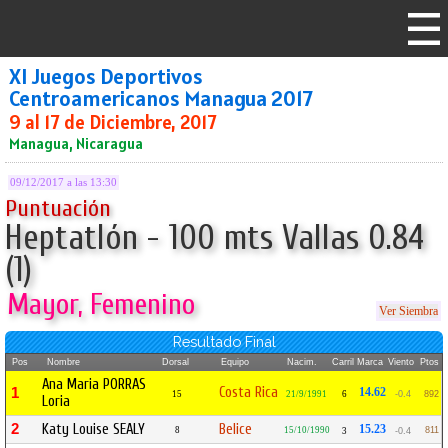
XI Juegos Deportivos
Centroamericanos Managua 2017
9 al 17 de Diciembre, 2017
Managua, Nicaragua
09/12/2017 a las 13:30
Puntuación
Heptatlón - 100 mts Vallas 0.84
(1)
Mayor, Femenino
Ver Siembra
Resultado Final
Pos
Nombre
Dorsal
Equipo
Nacim.
Carril
Marca
Viento
Ptos
Ana Maria PORRAS
Costa Rica
1
14.62
15
21/9/1991
6
-0.4
892
Loria
2
Katy Louise SEALY
Belice
15.23
8
15/10/1990
811
3
-0.4