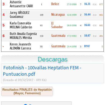
Ashontie
Belice
3
16.31
1
27/3/1999
7
-0.4
677
Antuanette CARR
Jarey VÁSQUEZ
Nicaragua
4
16.44
149
12/6/1999
2
-0.4
661
Guadamuz
Karla Esmeralda
El
5
16.61
61
26/9/1998
4
-0.4
641
Salvador
MOLINA Calderón
Ruth Amalia Eugenia
Guatemala
6
18.07
110
17/2/1992
1
-0.4
481
MORALES Mérida
Keren Jeanneth
Guatemala
-
DNF
95
21/4/1998
5
0
ALEMÁN Carrera
Descargas
Fotofinish - 100vallas Heptatlon FEM -
Puntuacion.pdf
(Creado el 09/12/2017 - 189 Kb)
Resultados FINALES de Heptatlón
(Mayor, Femenino)