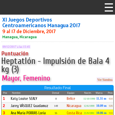
XI Juegos Deportivos
Centroamericanos Managua 2017
9 al 17 de Diciembre, 2017
Managua, Nicaragua
09/12/2017 a las 15:45
Puntuación
Heptatlón - Impulsión de Bala 4
kg (3)
Mayor, Femenino
Ver Siembra
Resultado Final
Pos
Nombre
Dorsal
Equipo
Nacim.
Marca
Ptos
1
Katy Louise SEALY
Belice
11.31 m
8
15/10/1990
616
2
Jarey VÁSQUEZ Guadamuz
Nicaragua
10.09 m
149
12/6/1999
535
3
Ana Maria PORRAS Loria
Costa Rica
10.06 m
15
21/9/1991
533