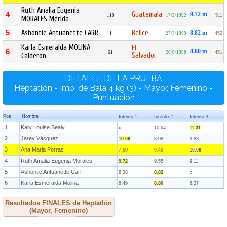
Ruth Amalia Eugenia
Guatemala
4
9.72 m
110
17/2/1992
511
MORALES Mérida
5
Ashontie Antuanette CARR
Belice
8.82 m
1
27/3/1999
452
Karla Esmeralda MOLINA
El
6
8.80 m
61
26/9/1998
451
Salvador
Calderón
DETALLE DE LA PRUEBA
Heptatlón - Imp. de Bala 4 kg (3) - Mayor, Femenino -
Puntuación
Pos
Nombre
Intento 1
Intento 2
Intento 3
1
Katy Louise Sealy
x
10.64
11.31
2
Jarey Vásquez
10.09
8.08
9.83
3
Ana Maria Porras
7.60
9.49
10.06
4
Ruth Amalia Eugenia Morales
9.72
9.55
9.11
5
Ashontie Antuanette Carr
8.38
8.82
x
6
Karla Esmeralda Molina
8.49
8.80
8.27
Resultados FINALES de Heptatlón
(Mayor, Femenino)