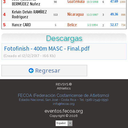
Guatemala
3
47.69
90
10/3/1998
6
1000
BERMÚDEZ Nuñez
Kelvin Delvin RAMÍREZ
Nicaragua
4
49.36
153
15/2/1997
3
896
Rodríguez
5
Hance CARD
Belice
52.17
5
5/2/1994
734
2
Descargas
Fotofinish - 400m MASC - Final.pdf
(Creado el 12/12/2017 - 166 Kb)
Regresar
REVSYS ®
Athletics
FECOA (Federación Costarricense de Atletismo)
Estadio Nacional, San José - Costa Rica - Tel. (506) 2549-0950
info@fecoa.org
eventos.fecoa.org
Copyright © 2026