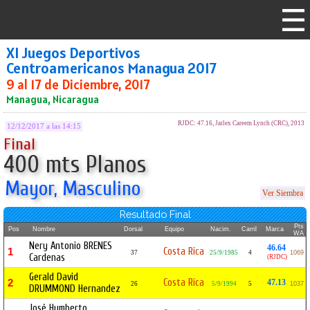
XI Juegos Deportivos
Centroamericanos Managua 2017
9 al 17 de Diciembre, 2017
Managua, Nicaragua
RJDC: 47.16, Jarlex Careem Lynch (CRC), 2013
12/12/2017 a las 14:15
Final
400 mts Planos
Mayor, Masculino
Ver Siembra
Resultado Final
Pts
Pos
Nombre
Dorsal
Equipo
Nacim.
Carril
Marca
WA
Nery Antonio BRENES
46.64
Costa Rica
1
37
25/9/1985
4
1069
Cardenas
(RJDC)
Gerald David
Costa Rica
2
47.13
26
5/9/1994
5
1037
DRUMMOND Hernandez
José Humberto