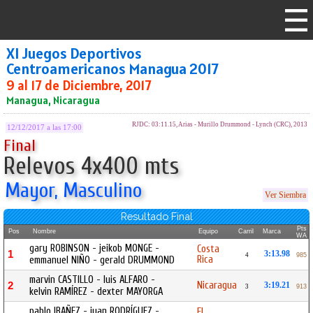
XI Juegos Deportivos
Centroamericanos Managua 2017
9 al 17 de Diciembre, 2017
Managua, Nicaragua
RJDC: 03:11.15, Arias - Murillo Drummond - Lynch (CRC), 2013
12/12/2017 a las 17:00
Final
Relevos 4x400 mts
Mayor, Masculino
Ver Siembra
Resultado Final
Pts
Pos
Nombre
Equipo
Carril
Marca
WA
gary ROBINSON - jeikob MONGE -
Costa
1
3:13.98
4
985
Rica
emmanuel NIÑO - gerald DRUMMOND
marvin CASTILLO - luis ALFARO -
Nicaragua
2
3:19.21
3
913
kelvin RAMÍREZ - dexter MAYORGA
pablo IBAÑEZ - juan RODRÍGUEZ -
El