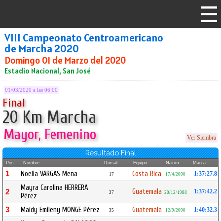
VIII Campeonato Centroamericano
de Marcha 2020
Domingo 01 de Marzo del 2020
Estadio Nacional, San José
01/03/2020 a las 06:00
Final
20 Km Marcha
Mayor, Femenino
Ver Siembra
Resultado Final
Pos
Nombre
Dorsal
Equipo
Nacim.
Marca
1
Noelia VARGAS Mena
Costa Rica
1:37:27.8
17
17/4/2000
Mayra Carolina HERRERA
Guatemala
2
1:37:42.2
37
20/12/1988
Pérez
3
Maidy Emileny MONGE Pérez
Guatemala
1:40:32.3
35
12/9/2000