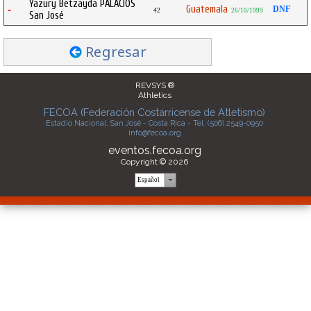
Yazury Betzayda PALACIOS
Guatemala
-
DNF
42
26/10/1999
San José
Regresar
REVSYS ®
Athletics
FECOA (Federación Costarricense de Atletismo)
Estadio Nacional, San José - Costa Rica - Tel. (506) 2549-0950
info@fecoa.org
eventos.fecoa.org
Copyright © 2026