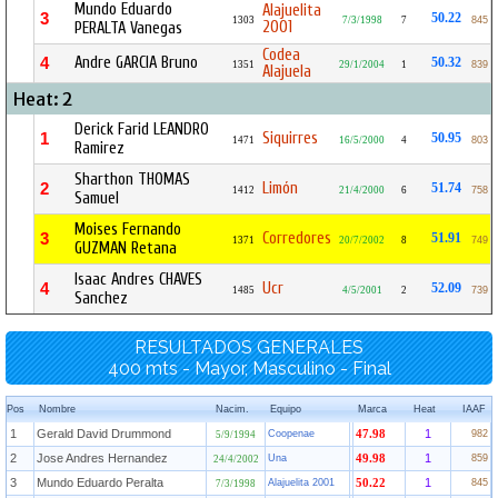
Mundo Eduardo
Alajuelita
3
50.22
1303
7/3/1998
7
845
2001
PERALTA Vanegas
Codea
Andre GARCIA Bruno
4
50.32
1351
29/1/2004
1
839
Alajuela
Heat: 2
Derick Farid LEANDRO
Siquirres
1
50.95
1471
16/5/2000
4
803
Ramirez
Sharthon THOMAS
Limón
2
51.74
1412
21/4/2000
6
758
Samuel
Moises Fernando
Corredores
3
51.91
1371
20/7/2002
8
749
GUZMAN Retana
Isaac Andres CHAVES
Ucr
4
52.09
1485
4/5/2001
2
739
Sanchez
RESULTADOS GENERALES
400 mts - Mayor, Masculino - Final
Pos
Nombre
Nacim.
Equipo
Marca
Heat
IAAF
1
Gerald David Drummond
1
Coopenae
47.98
982
5/9/1994
2
Jose Andres Hernandez
1
Una
49.98
859
24/4/2002
3
Mundo Eduardo Peralta
1
Alajuelita 2001
50.22
845
7/3/1998