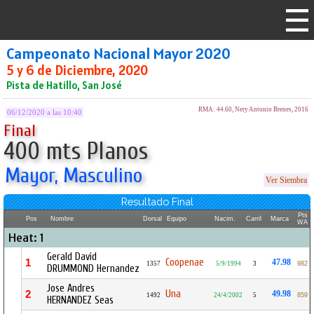
Campeonato Nacional Mayor 2020
5 y 6 de Diciembre, 2020
Pista de Hatillo, San José
RMA: 44.60, Nery Antonio Brenes, 2016
06/12/2020 a las 10:40
Final
400 mts Planos
Mayor, Masculino
Ver Siembra
Resultado Final
Pts
Pos
Nombre
Dorsal
Equipo
Nacim.
Carril
Marca
WA
Heat: 1
Gerald David
Coopenae
1
47.98
1357
5/9/1994
3
982
DRUMMOND Hernandez
Jose Andres
Una
2
49.98
1492
24/4/2002
5
859
HERNANDEZ Seas