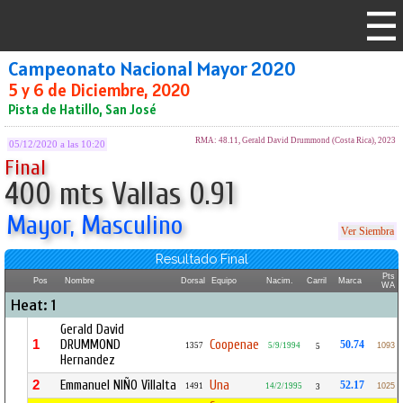
Campeonato Nacional Mayor 2020
5 y 6 de Diciembre, 2020
Pista de Hatillo, San José
RMA: 48.11, Gerald David Drummond (Costa Rica), 2023
05/12/2020 a las 10:20
Final
400 mts Vallas 0.91
Mayor, Masculino
Ver Siembra
Resultado Final
Pts
Pos
Nombre
Dorsal
Equipo
Nacim.
Carril
Marca
WA
Heat: 1
Gerald David
1
DRUMMOND
Coopenae
50.74
1357
5/9/1994
1093
5
Hernandez
2
Emmanuel NIÑO Villalta
Una
52.17
1491
14/2/1995
1025
3