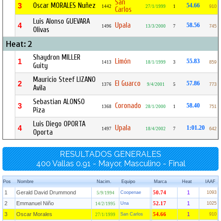
San
Oscar MORALES Nuñez
3
54.66
1442
27/1/1999
1
910
Carlos
Luis Alonso GUEVARA
Upala
4
58.56
1496
13/3/2000
7
745
Olivas
Heat: 2
Shaydron MILLER
Limón
1
55.83
1413
18/1/1999
3
859
Guity
Mauricio Steef LIZANO
El Guarco
2
57.86
1376
9/4/2001
5
773
Avila
Sebastian ALONSO
Coronado
3
58.40
1368
28/1/2000
1
751
Piza
Luis Diego OPORTA
Upala
4
1:01.20
1497
18/4/2002
7
642
Oporta
RESULTADOS GENERALES
400 Vallas 0.91 - Mayor, Masculino - Final
Pos
Nombre
Nacim.
Equipo
Marca
Heat
IAAF
1
Gerald David Drummond
1
Coopenae
50.74
1093
5/9/1994
2
Emmanuel Niño
1
Una
52.17
1025
14/2/1995
3
Oscar Morales
1
San Carlos
54.66
910
27/1/1999