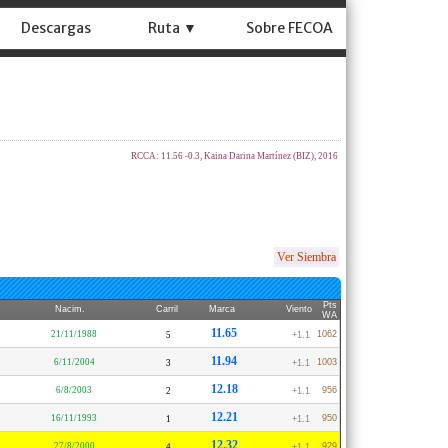
Descargas
Ruta ▼
Sobre FECOA
RCCA: 11.56 -0.3, Kaina Darina Martínez (BIZ), 2016
Ver Siembra
Pts
Nacim.
Carril
Marca
Viento
WA
11.65
21/11/1988
1062
5
+1.1
11.94
6/11/2004
1003
3
+1.1
12.18
6/8/2003
956
2
+1.1
12.21
16/11/1993
950
1
+1.1
12.32
27/8/2000
929
4
+1.1