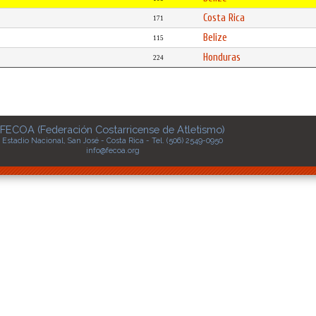
Costa Rica
171
Belize
115
Honduras
224
FECOA (Federación Costarricense de Atletismo)
Estadio Nacional, San José - Costa Rica - Tel. (506) 2549-0950
info@fecoa.org