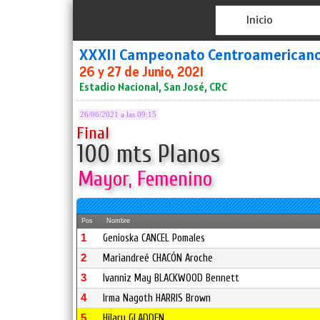
Inicio
XXXII Campeonato Centroamerican
26 y 27 de Junio, 2021
Estadio Nacional, San José, CRC
26/06/2021 a las 09:15
Final
100 mts Planos
Mayor, Femenino
Pos
Nombre
1
Genioska CANCEL Pomales
2
Mariandreé CHACÓN Aroche
3
Ivanniz May BLACKWOOD Bennett
4
Irma Nagoth HARRIS Brown
5
Hilary GLADDEN