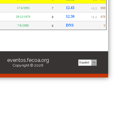
12.43
17/4/1991
908
7
+1.1
12.59
29/12/1979
878
8
+1.1
DNS
7/6/1990
0
6
eventos.fecoa.org
Copyright © 2026