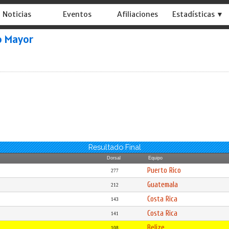
Noticias
Eventos
Afiliaciones
Estadísticas ▼
o Mayor
Resultado Final
Dorsal
Equipo
Puerto Rico
277
Guatemala
212
Costa Rica
143
Costa Rica
141
Belize
108