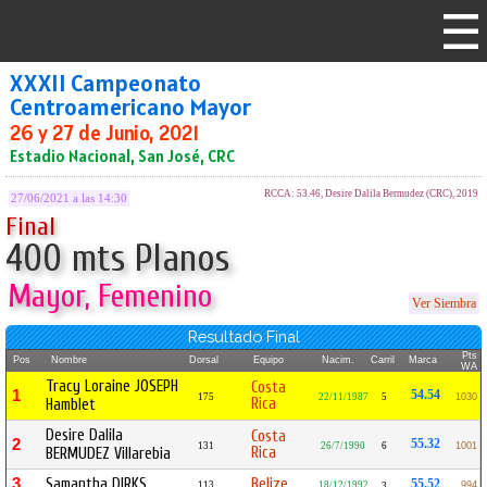
XXXII Campeonato
Centroamericano Mayor
26 y 27 de Junio, 2021
Estadio Nacional, San José, CRC
RCCA: 53.46, Desire Dalila Bermudez (CRC), 2019
27/06/2021 a las 14:30
Final
400 mts Planos
Mayor, Femenino
Ver Siembra
Resultado Final
Pts
Pos
Nombre
Dorsal
Equipo
Nacim.
Carril
Marca
WA
Tracy Loraine JOSEPH
Costa
1
54.54
175
22/11/1987
5
1030
Rica
Hamblet
Desire Dalila
Costa
2
55.32
131
26/7/1990
6
1001
Rica
BERMUDEZ Villarebia
3
Samantha DIRKS
Belize
55.52
113
18/12/1992
994
3