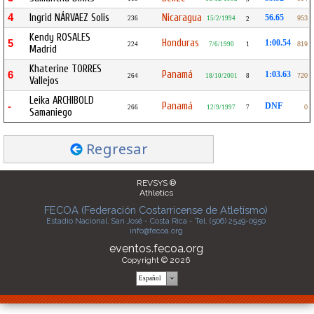
4
Ingrid NÁRVAEZ Solis
Nicaragua
56.65
236
15/2/1994
953
2
Kendy ROSALES
Honduras
5
1:00.54
224
7/6/1990
1
819
Madrid
Khaterine TORRES
Panamá
6
1:03.63
264
18/10/2001
8
720
Vallejos
Leika ARCHIBOLD
Panamá
-
DNF
266
12/9/1997
7
0
Samaniego
Regresar
REVSYS ®
Athletics
FECOA (Federación Costarricense de Atletismo)
Estadio Nacional, San José - Costa Rica - Tel. (506) 2549-0950
info@fecoa.org
eventos.fecoa.org
Copyright © 2026