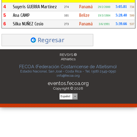
4
Suyeris GUERRA Martinez
Panamá
5:05.81
274
29/2/2000
734
5
Ana CAMP
Belize
5:28.40
101
19/3/1984
599
6
Silka NUÑEZ Cosio
Panamá
5:39.66
273
3/6/1991
537
Regresar
REVSYS ®
Athletics
FECOA (Federación Costarricense de Atletismo)
Estadio Nacional, San José - Costa Rica - Tel. (506) 2549-0950
info@fecoa.org
eventos.fecoa.org
Copyright © 2026