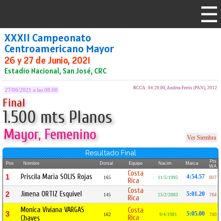
XXXII Campeonato
Centroamericano Mayor
26 y 27 de Junio, 2021
Estadio Nacional, San José, CRC
RCCA: 04:20.00, Andrea Ferris (PAN), 2012
27/06/2021 a las 08:00
Final
1.500 mts Planos
Mayor, Femenino
Ver Siembra
Resultado Final
Pts
Pos
Nombre
Dorsal
Equipo
Nacim.
Marca
WA
Costa
Priscila Maria SOLIS Rojas
1
4:54.57
165
11/5/1995
807
Rica
Costa
Jimena ORTIZ Esquivel
2
5:01.20
145
15/2/2003
764
Rica
Monica Viviana VARGAS
Costa
3
5:05.00
162
9/4/1981
740
Rica
Chaves