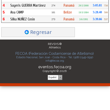
4
Suyeris GUERRA Martinez
Panamá
5:05.81
274
29/2/2000
734
5
Ana CAMP
Belize
5:28.40
101
19/3/1984
599
6
Silka NUÑEZ Cosio
Panamá
5:39.66
273
3/6/1991
537
Regresar
REVSYS ®
Athletics
FECOA (Federación Costarricense de Atletismo)
Estadio Nacional, San José - Costa Rica - Tel. (506) 2549-0950
info@fecoa.org
eventos.fecoa.org
Copyright © 2026