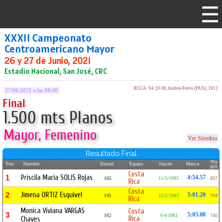
XXXII Campeonato
Centroamericano Mayor
26 y 27 de Junio, 2021
Estadio Nacional, San José, CRC
RCCA: 04:20.00, Andrea Ferris (PAN), 2012
27/06/2021 a las 08:00
Final
1.500 mts Planos
Mayor, Femenino
Ver Siembra
Resultado Final
Pts
Pos
Nombre
Dorsal
Equipo
Nacim.
Marca
WA
Costa
Priscila Maria SOLIS Rojas
1
4:54.57
165
11/5/1995
807
Rica
Costa
Jimena ORTIZ Esquivel
2
5:01.20
145
15/2/2003
764
Rica
Monica Viviana VARGAS
Costa
3
5:05.00
162
9/4/1981
740
Rica
Chaves