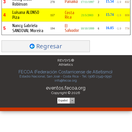
Panamá
3
15.54
270
17/11/1997
2
-1.9
832
Robinson
Luisana ALONSO
Costa
4
15.74
157
21/5/2003
3
-1.9
809
Rica
Piza
Nancy Gabriela
El
5
16.05
194
10/10/1999
6
-1.9
774
Salvador
SANDOVAL Moreira
Regresar
REVSYS ®
Athletics
FECOA (Federación Costarricense de Atletismo)
Estadio Nacional, San José - Costa Rica - Tel. (506) 2549-0950
info@fecoa.org
eventos.fecoa.org
Copyright © 2026