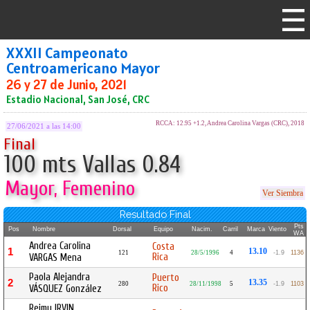
XXXII Campeonato
Centroamericano Mayor
26 y 27 de Junio, 2021
Estadio Nacional, San José, CRC
RCCA: 12.95 +1.2, Andrea Carolina Vargas (CRC), 2018
27/06/2021 a las 14:00
Final
100 mts Vallas 0.84
Mayor, Femenino
Ver Siembra
Resultado Final
Pts
Pos
Nombre
Dorsal
Equipo
Nacim.
Carril
Marca
Viento
WA
Andrea Carolina
Costa
1
13.10
121
28/5/1996
4
-1.9
1136
Rica
VARGAS Mena
Paola Alejandra
Puerto
2
13.35
280
28/11/1998
5
-1.9
1103
Rico
VÁSQUEZ González
Reimy IRVIN