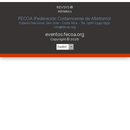
REVSYS ®
Athletics
FECOA (Federación Costarricense de Atletismo)
Estadio Nacional, San José - Costa Rica - Tel. (506) 2549-0950
info@fecoa.org
eventos.fecoa.org
Copyright © 2026