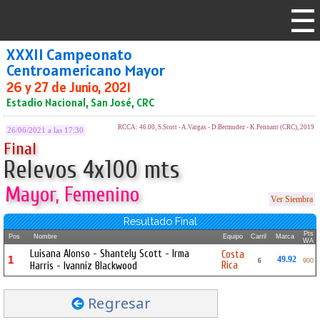
XXXII Campeonato
Centroamericano Mayor
26 y 27 de Junio, 2021
Estadio Nacional, San José, CRC
RCCA: 46.00, S.Scott - A.Vargas - D.Bermudez - K.Pennant (CRC), 2019
26/06/2021 a las 17:30
Final
Relevos 4x100 mts
Mayor, Femenino
Ver Siembra
Resultado Final
Pts
Pos
Nombre
Equipo
Carril
Marca
WA
Luisana Alonso - Shantely Scott - Irma
Costa
1
49.92
6
900
Rica
Harris - Ivanniz Blackwood
Regresar