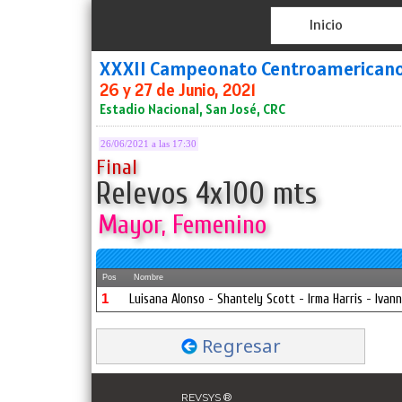
Inicio
XXXII Campeonato Centroamerican
26 y 27 de Junio, 2021
Estadio Nacional, San José, CRC
26/06/2021 a las 17:30
Final
Relevos 4x100 mts
Mayor, Femenino
Pos
Nombre
1
Luisana Alonso - Shantely Scott - Irma Harris - Ivan
Regresar
REVSYS ®