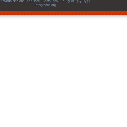
Estadio Nacional, San José - Costa Rica - Tel. (506) 2549-0950
info@fecoa.org