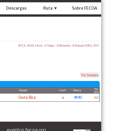
Descargas
Ruta ▼
Sobre FECOA
RCCA: 46.00, S.Scott - A.Vargas - D.Bermudez - K.Pennant (CRC), 2019
Ver Siembra
Pts
Equipo
Carril
Marca
WA
Costa Rica
49.92
900
6
eventos.fecoa.org