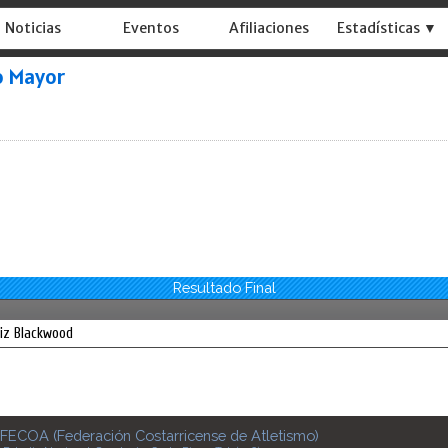
Noticias
Eventos
Afiliaciones
Estadísticas ▼
o Mayor
Resultado Final
niz Blackwood
FECOA (Federación Costarricense de Atletismo)