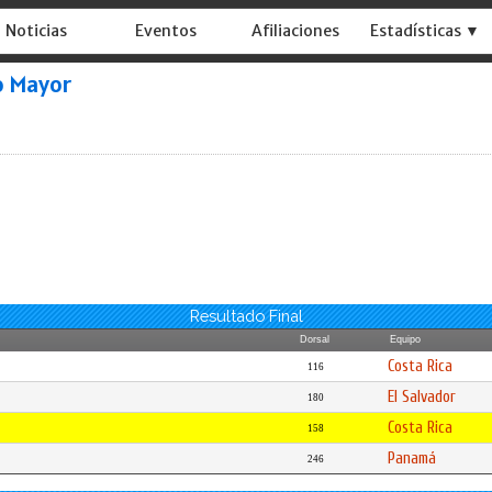
Noticias
Eventos
Afiliaciones
Estadísticas ▼
o Mayor
Resultado Final
Dorsal
Equipo
Costa Rica
116
El Salvador
180
Costa Rica
158
Panamá
246