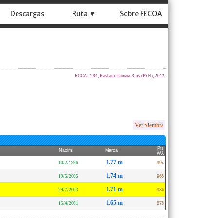
Descargas
Ruta ▼
Sobre FECOA
RCCA: 1.84, Kashani Isamara Rios (PAN), 2012
Ver Siembra
Pts
Nacim.
Marca
WA
1.77 m
10/2/1996
994
1.74 m
19/5/2005
965
1.71 m
29/7/2003
936
1.65 m
15/4/2001
878