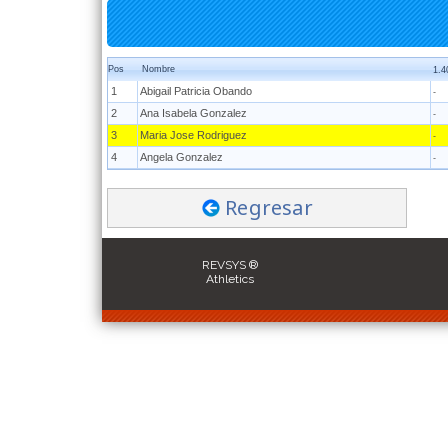
Pos
Nombre
1.4
1
Abigail Patricia Obando
-
2
Ana Isabela Gonzalez
-
3
Maria Jose Rodriguez
-
4
Angela Gonzalez
-
Regresar
REVSYS ®
Athletics