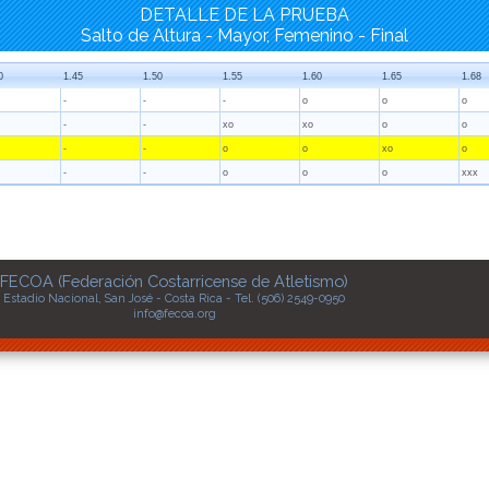
DETALLE DE LA PRUEBA
Salto de Altura - Mayor, Femenino - Final
0
1.45
1.50
1.55
1.60
1.65
1.68
-
-
-
o
o
o
-
-
xo
xo
o
o
-
-
o
o
xo
o
-
-
o
o
o
xxx
FECOA (Federación Costarricense de Atletismo)
Estadio Nacional, San José - Costa Rica - Tel. (506) 2549-0950
info@fecoa.org