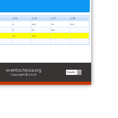
1.71
1.74
1.77
1.79
o
xxo
xo
xxx
o
xo
xxx
xo
xxx
eventos.fecoa.org
Copyright © 2026