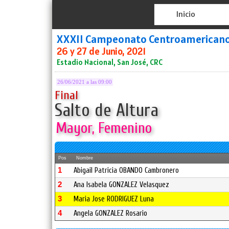
Inicio
XXXII Campeonato Centroamerican
26 y 27 de Junio, 2021
Estadio Nacional, San José, CRC
26/06/2021 a las 09:00
Final
Salto de Altura
Mayor, Femenino
Pos
Nombre
1
Abigail Patricia OBANDO Cambronero
2
Ana Isabela GONZALEZ Velasquez
3
Maria Jose RODRIGUEZ Luna
4
Angela GONZALEZ Rosario