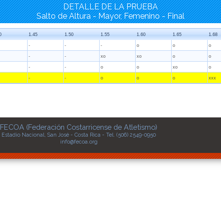
DETALLE DE LA PRUEBA
Salto de Altura - Mayor, Femenino - Final
0
1.45
1.50
1.55
1.60
1.65
1.68
-
-
-
o
o
o
-
-
xo
xo
o
o
-
-
o
o
xo
o
-
-
o
o
o
xxx
FECOA (Federación Costarricense de Atletismo)
Estadio Nacional, San José - Costa Rica - Tel. (506) 2549-0950
info@fecoa.org