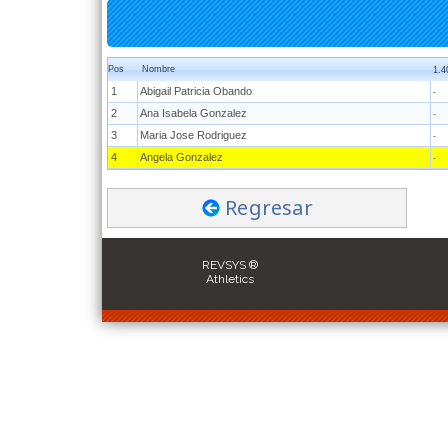
Pos
Nombre
1.4
1
Abigail Patricia Obando
-
2
Ana Isabela Gonzalez
-
3
Maria Jose Rodriguez
-
4
Angela Gonzalez
-
Regresar
REVSYS ®
Athletics