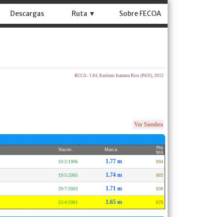
Descargas
Ruta ▼
Sobre FECOA
RCCA: 1.84, Kashani Isamara Rios (PAN), 2012
Ver Siembra
Pts
Nacim.
Marca
WA
1.77 m
10/2/1996
994
1.74 m
19/5/2005
965
1.71 m
29/7/2003
936
1.65 m
15/4/2001
878