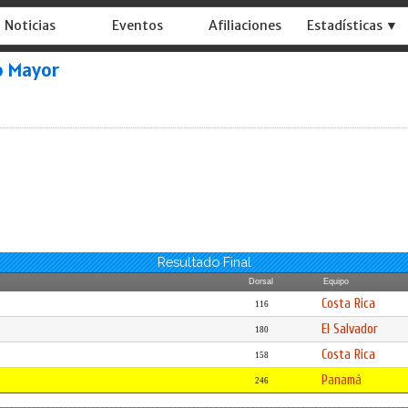
Noticias
Eventos
Afiliaciones
Estadísticas ▼
o Mayor
Resultado Final
Dorsal
Equipo
Costa Rica
116
El Salvador
180
Costa Rica
158
Panamá
246