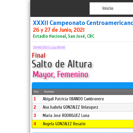
Inicio
XXXII Campeonato Centroamerican
26 y 27 de Junio, 2021
Estadio Nacional, San José, CRC
26/06/2021 a las 09:00
Final
Salto de Altura
Mayor, Femenino
Pos
Nombre
1
Abigail Patricia OBANDO Cambronero
2
Ana Isabela GONZALEZ Velasquez
3
Maria Jose RODRIGUEZ Luna
4
Angela GONZALEZ Rosario