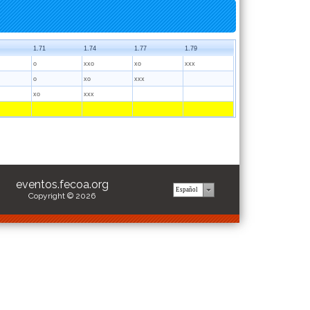
1.71
1.74
1.77
1.79
o
xxo
xo
xxx
o
xo
xxx
xo
xxx
eventos.fecoa.org
Copyright © 2026