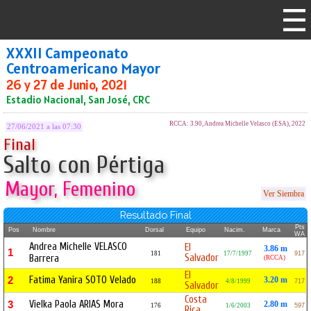
XXXII Campeonato
Centroamericano Mayor
26 y 27 de Junio, 2021
Estadio Nacional, San José, CRC
RCCA: 3.90, Andrea Michelle Velasco (ESA), 2022
27/06/2021 a las 07:30
Final
Salto con Pértiga
Mayor, Femenino
Ver Siembra
Resultado Final
Pts
Pos
Nombre
Dorsal
Equipo
Nacim.
Marca
WA
Andrea Michelle VELASCO
El
3.86 m
1
181
17/7/1997
917
Salvador
Barrera
(RCCA)
El
Fatima Yanira SOTO Velado
2
3.20 m
188
4/8/1999
717
Salvador
Costa
Vielka Paola ARIAS Mora
3
2.80 m
176
1/6/2003
597
Rica