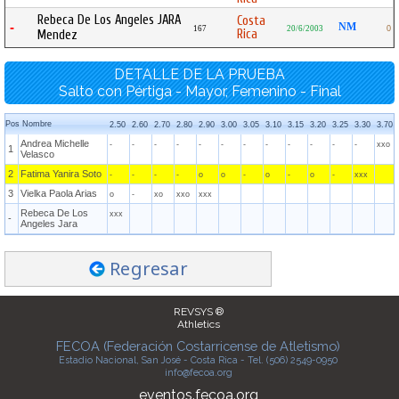
Rebeca De Los Angeles JARA
Costa
-
NM
167
20/6/2003
0
Rica
Mendez
DETALLE DE LA PRUEBA
Salto con Pértiga - Mayor, Femenino - Final
Pos
Nombre
2.50
2.60
2.70
2.80
2.90
3.00
3.05
3.10
3.15
3.20
3.25
3.30
3.70
Andrea Michelle
-
-
-
-
-
-
-
-
-
-
-
-
xxo
1
Velasco
2
Fatima Yanira Soto
-
-
-
-
o
o
-
o
-
o
-
xxx
3
Vielka Paola Arias
o
-
xo
xxo
xxx
Rebeca De Los
xxx
-
Angeles Jara
Regresar
REVSYS ®
Athletics
FECOA (Federación Costarricense de Atletismo)
Estadio Nacional, San José - Costa Rica - Tel. (506) 2549-0950
info@fecoa.org
eventos.fecoa.org