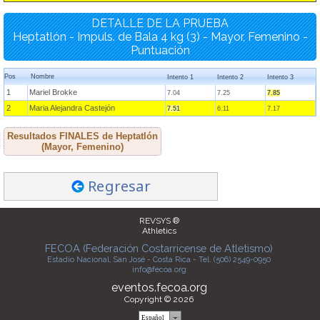
DETALLE DE LA PRUEBA
Heptatlón - Impuls. de Bala 4 kg (3) - Mayor, Femenino -
Puntuación
Pos
Nombre
Intento 1
Intento 2
Intento 3
1
Mariel Brokke
7.04
7.25
7.85
2
Maria Alejandra Castejón
7.51
6.11
7.17
Resultados FINALES de Heptatlón
(Mayor, Femenino)
Regresar
REVSYS ®
Athletics
FECOA (Federación Costarricense de Atletismo)
Estadio Nacional, San José - Costa Rica - Tel. (506) 2549-0950
info@fecoa.org
eventos.fecoa.org
Copyright © 2026