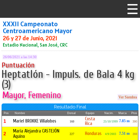
XXXII Campeonato
Centroamericano Mayor
26 y 27 de Junio, 2021
Estadio Nacional, San José, CRC
26/06/2021 a las 14:30
Puntuación
Heptatlón - Impuls. de Bala 4 kg
(3)
Mayor, Femenino
Ver Siembra
Resultado Final
Pos
Nombre
Dorsal
Equipo
Nacim.
Marca
Ptos
Costa
Mariel BROKKE Villalobos
1
7.85 m
160
25/10/1999
390
Rica
Maria Alejandra CASTEJÓN
Honduras
2
7.51 m
227
4/9/2003
368
Aquino