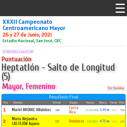
XXXII Campeonato
Centroamericano Mayor
26 y 27 de Junio, 2021
Estadio Nacional, San José, CRC
27/06/2021 a las 07:30
Puntuación
Heptatlón - Salto de Longitud
(5)
Mayor, Femenino
Ver Siembra
Resultado Final
Pos
Nombre
Dorsal
Equipo
Nacim.
Marca
Viento
Ptos
Costa
Mariel BROKKE Villalobos
1
5.14 m
160
25/10/1999
+0.1
598
Rica
Maria Alejandra
Honduras
2
4.72 m
227
4/9/2003
-0.2
485
CASTEJÓN Aquino