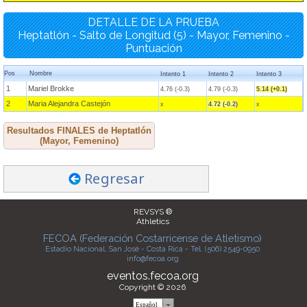
DETALLE DE LA PRUEBA
Heptatlón - Salto de Longitud (5) - Mayor, Femenino -
Puntuación
Pos
Nombre
Intento 1
Intento 2
Intento 3
1
Mariel Brokke
4.76 (-0.3)
4.79 (-0.3)
5.14 (+0.1)
2
Maria Alejandra Castejón
x
4.72 (-0.2)
x
Resultados FINALES de Heptatlón
(Mayor, Femenino)
Regresar
REVSYS ®
Athletics
FECOA (Federación Costarricense de Atletismo)
Estadio Nacional, San José - Costa Rica - Tel. (506) 2549-0950
info@fecoa.org
eventos.fecoa.org
Copyright © 2026