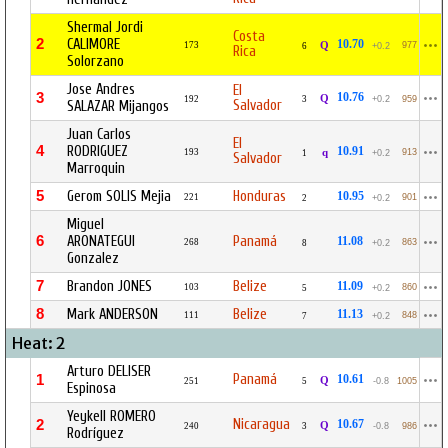
Shermal Jordi
Costa
2
CALIMORE
10.70
173
Q
977
6
+0.2
Rica
Solorzano
Jose Andres
El
3
10.76
Q
192
3
+0.2
959
Salvador
SALAZAR Mijangos
Juan Carlos
El
4
RODRIGUEZ
10.91
193
q
913
1
+0.2
Salvador
Marroquin
5
Gerom SOLIS Mejia
Honduras
10.95
221
901
2
+0.2
Miguel
6
ARONATEGUI
Panamá
11.08
268
863
8
+0.2
Gonzalez
7
Brandon JONES
Belize
11.09
103
860
5
+0.2
8
Mark ANDERSON
Belize
11.13
111
848
7
+0.2
Heat: 2
Arturo DELISER
Panamá
1
10.61
Q
251
5
-0.8
1005
Espinosa
Yeykell ROMERO
Nicaragua
2
10.67
Q
240
3
-0.8
986
Rodríguez