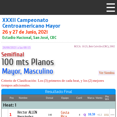
XXXII Campeonato
Centroamericano Mayor
26 y 27 de Junio, 2021
Estadio Nacional, San José, CRC
RCCA: 10.25, Bob Colville (CRC), 2002
26/06/2021 a las 08:15
Semifinal
100 mts Planos
Mayor, Masculino
Ver Siembra
Criterio de Clasificación: Los (3) primeros de cada heat, y los (2) mejores
tiempos adicionales.
Resultado Final
Pts
Pos
Nombre
Dorsal
Equipo
Carril
Marca
Viento
WA
Heat: 1
Hector ALLEN
Costa
1
10.59
Q
140
4
+0.2
1011
Rica
Hernández