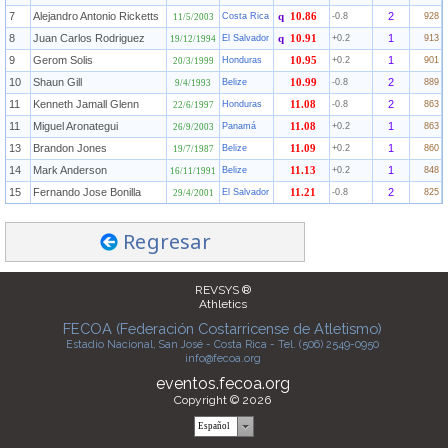
7
Alejandro Antonio Ricketts
2
Costa Rica
q
10.86
-0.8
928
11/5/2003
8
Juan Carlos Rodriguez
1
El Salvador
q
10.91
+0.2
913
19/12/1994
9
Gerom Solis
1
Honduras
10.95
+0.2
901
20/3/1999
10
Shaun Gill
2
Belize
10.99
-0.8
889
9/4/1993
11
Kenneth Jamall Glenn
2
Honduras
11.08
-0.8
863
22/6/1997
11
Miguel Aronategui
1
Panamá
11.08
+0.2
863
26/9/2003
13
Brandon Jones
1
Belize
11.09
+0.2
860
19/7/1987
14
Mark Anderson
1
Belize
11.13
+0.2
848
16/11/1991
15
Fernando Jose Bonilla
2
El Salvador
11.21
-0.8
825
29/4/2001
Regresar
REVSYS ®
Athletics
FECOA (Federación Costarricense de Atletismo)
Estadio Nacional, San José - Costa Rica - Tel. (506) 2549-0950
info@fecoa.org
eventos.fecoa.org
Copyright © 2026