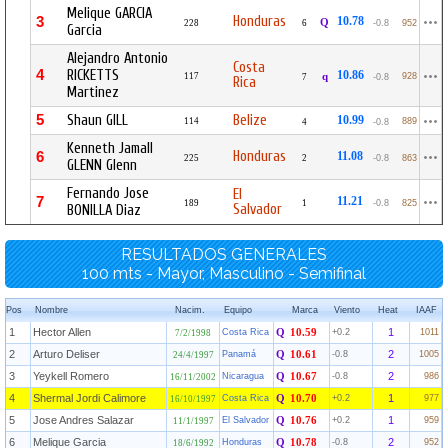
Melique GARCIA
Honduras
3
10.78
Q
228
6
-0.8
952
Garcia
Alejandro Antonio
Costa
4
RICKETTS
10.86
117
q
928
7
-0.8
Rica
Martinez
5
Shaun GILL
Belize
10.99
114
889
4
-0.8
Kenneth Jamall
Honduras
6
11.08
225
2
-0.8
863
GLENN Glenn
Fernando Jose
El
7
11.21
189
1
-0.8
825
Salvador
BONILLA Diaz
RESULTADOS GENERALES
100 mts - Mayor, Masculino - Semifinal
Pos
Nombre
Nacim.
Equipo
Marca
Viento
Heat
IAAF
1
Hector Allen
1
Costa Rica
Q
10.59
+0.2
1011
7/2/1998
2
Arturo Deliser
2
Panamá
Q
10.61
-0.8
1005
24/4/1997
3
Yeykell Romero
2
Nicaragua
Q
10.67
-0.8
986
16/11/2002
4
Shermal Jordi Calimore
1
Costa Rica
Q
10.70
+0.2
977
16/10/1997
5
Jose Andres Salazar
1
El Salvador
Q
10.76
+0.2
959
11/1/1997
6
Melique Garcia
2
Honduras
Q
10.78
-0.8
952
18/6/1992