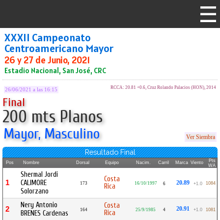
XXXII Campeonato
Centroamericano Mayor
26 y 27 de Junio, 2021
Estadio Nacional, San José, CRC
RCCA: 20.81 +0.6, Cruz Rolando Palacios (HON), 2014
26/06/2021 a las 16:15
Final
200 mts Planos
Mayor, Masculino
Ver Siembra
Resultado Final
Pts
Pos
Nombre
Dorsal
Equipo
Nacim.
Carril
Marca
Viento
WA
Shermal Jordi
Costa
1
CALIMORE
20.89
173
16/10/1997
1084
6
+1.0
Rica
Solorzano
Nery Antonio
Costa
2
20.91
164
25/9/1985
4
+1.0
1081
Rica
BRENES Cardenas