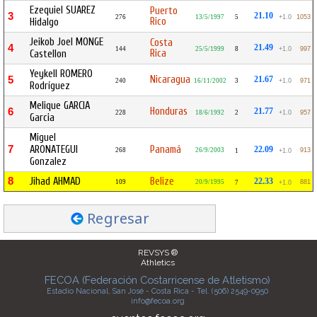
Ezequiel SUAREZ
Puerto
3
21.10
276
13/5/1997
5
+1.0
1053
Rico
Hidalgo
Jeikob Joel MONGE
Costa
4
21.49
144
25/5/1999
8
+1.0
997
Rica
Castellon
Yeykell ROMERO
Nicaragua
5
21.67
240
16/11/2002
3
+1.0
971
Rodríguez
Melique GARCIA
Honduras
6
21.77
228
18/6/1992
2
+1.0
957
Garcia
Miguel
7
ARONATEGUI
Panamá
22.09
268
26/9/2003
913
1
+1.0
Gonzalez
8
Jihad AHMAD
Belize
22.33
109
20/9/1995
881
7
+1.0
Regresar
REVSYS ®
Athletics
FECOA (Federación Costarricense de Atletismo)
Estadio Nacional, San José - Costa Rica - Tel. (506) 2549-0950
info@fecoa.org