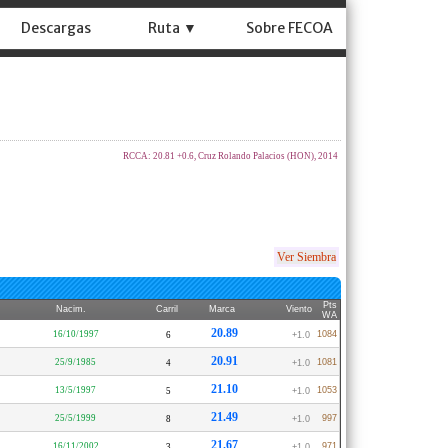
Descargas
Ruta ▼
Sobre FECOA
RCCA: 20.81 +0.6, Cruz Rolando Palacios (HON), 2014
Ver Siembra
Pts
Nacim.
Carril
Marca
Viento
WA
20.89
16/10/1997
1084
6
+1.0
20.91
25/9/1985
1081
4
+1.0
21.10
13/5/1997
1053
5
+1.0
21.49
25/5/1999
997
8
+1.0
21.67
16/11/2002
971
3
+1.0