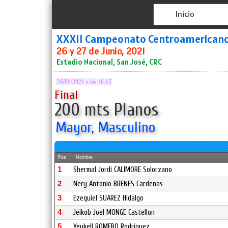
Inicio
XXXII Campeonato Centroamerican
26 y 27 de Junio, 2021
Estadio Nacional, San José, CRC
26/06/2021 a las 16:15
Final
200 mts Planos
Mayor, Masculino
Pos
Nombre
1
Shermal Jordi CALIMORE Solorzano
2
Nery Antonio BRENES Cardenas
3
Ezequiel SUAREZ Hidalgo
4
Jeikob Joel MONGE Castellon
5
Yeykell ROMERO Rodríguez