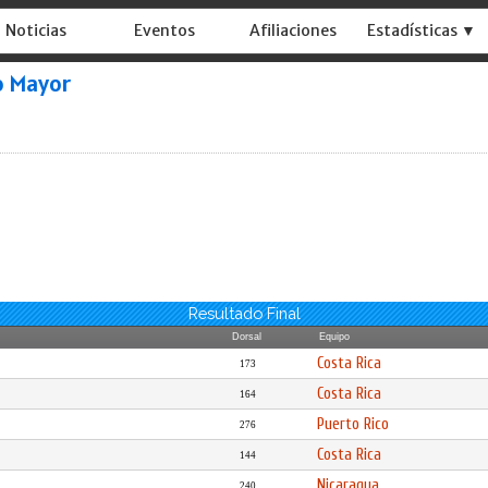
Noticias
Eventos
Afiliaciones
Estadísticas ▼
o Mayor
Resultado Final
Dorsal
Equipo
Costa Rica
173
Costa Rica
164
Puerto Rico
276
Costa Rica
144
Nicaragua
240