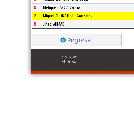
6
Melique GARCIA Garcia
7
Miguel ARONATEGUI Gonzalez
8
Jihad AHMAD
Regresar
REVSYS ®
Athletics