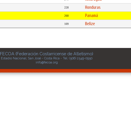
Honduras
228
Panamá
268
Belize
109
FECOA (Federación Costarricense de Atletismo)
Estadio Nacional, San José - Costa Rica - Tel. (506) 2549-0950
info@fecoa.org