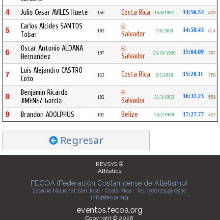
4
Julio Cesar AVILES Huete
Costa Rica
14:56.53
150
15/6/1997
820
Carlos Alcides SANTOS
El
5
14:58.43
183
7/6/2000
814
Salvador
Tobar
Oscar Antonio ALDANA
El
6
15:04.09
197
25/10/1990
797
Salvador
Hernandez
Luis Alejandro CASTRO
Costa Rica
7
15:20.11
153
2/5/1996
750
Coto
Benjamin Ricardo
El
8
16:31.23
182
31/3/1993
559
Salvador
JIMENEZ Garcia
9
Brandon ADOLPHUS
Belize
17:27.77
102
24/2/1998
427
Regresar
REVSYS ®
Athletics
FECOA (Federación Costarricense de Atletismo)
Estadio Nacional, San José - Costa Rica - Tel. (506) 2549-0950
info@fecoa.org
eventos.fecoa.org
Copyright © 2026