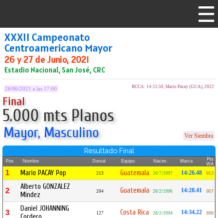
XXXII Campeonato
Centroamericano Mayor
26 y 27 de Junio, 2021
Estadio Nacional, San José, CRC
RCCA: 14:12.50, Mario Pacay (GUA), 2022
26/06/2021 a las 17:00
Final
5.000 mts Planos
Mayor, Masculino
Ver Siembra
Resultado Final
Pts
Pos
Nombre
Dorsal
Equipo
Nacim.
Marca
WA
1
Mario PACAY Pop
Guatemala
14:26.48
213
20/7/1997
913
Alberto GONZALEZ
Guatemala
2
14:28.41
204
28/2/1996
907
Mindez
Daniel JOHANNING
Costa Rica
3
14:34.22
127
28/2/1994
889
Cordero