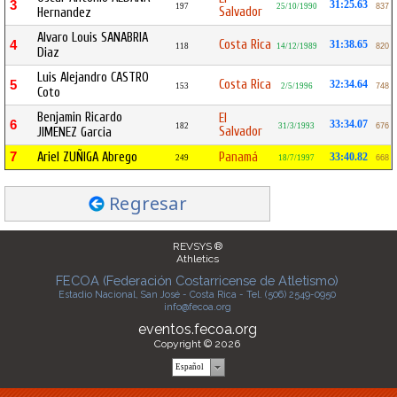
3
31:25.63
197
25/10/1990
837
Salvador
Hernandez
Alvaro Louis SANABRIA
Costa Rica
4
31:38.65
118
14/12/1989
820
Diaz
Luis Alejandro CASTRO
Costa Rica
5
32:34.64
153
2/5/1996
748
Coto
Benjamin Ricardo
El
6
33:34.07
182
31/3/1993
676
Salvador
JIMENEZ Garcia
7
Ariel ZUÑIGA Abrego
Panamá
33:40.82
249
18/7/1997
668
Regresar
REVSYS ®
Athletics
FECOA (Federación Costarricense de Atletismo)
Estadio Nacional, San José - Costa Rica - Tel. (506) 2549-0950
info@fecoa.org
eventos.fecoa.org
Copyright © 2026