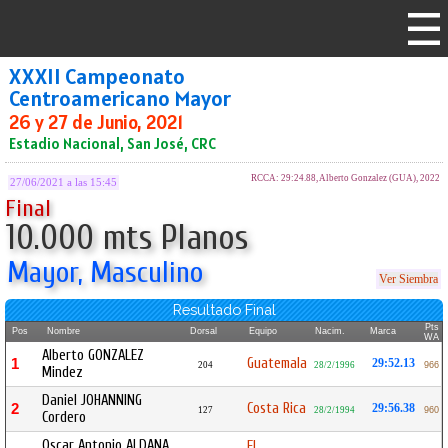
XXXII Campeonato
Centroamericano Mayor
26 y 27 de Junio, 2021
Estadio Nacional, San José, CRC
RCCA: 29:24.88, Alberto Gonzalez (GUA), 2022
27/06/2021 a las 15:45
Final
10.000 mts Planos
Mayor, Masculino
Ver Siembra
Resultado Final
Pts
Pos
Nombre
Dorsal
Equipo
Nacim.
Marca
WA
Alberto GONZALEZ
Guatemala
1
29:52.13
204
28/2/1996
966
Mindez
Daniel JOHANNING
Costa Rica
2
29:56.38
127
28/2/1994
960
Cordero
Oscar Antonio ALDANA
El