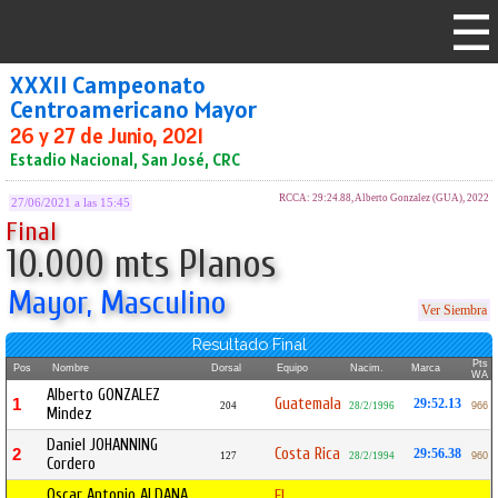
XXXII Campeonato
Centroamericano Mayor
26 y 27 de Junio, 2021
Estadio Nacional, San José, CRC
RCCA: 29:24.88, Alberto Gonzalez (GUA), 2022
27/06/2021 a las 15:45
Final
10.000 mts Planos
Mayor, Masculino
Ver Siembra
Resultado Final
Pts
Pos
Nombre
Dorsal
Equipo
Nacim.
Marca
WA
Alberto GONZALEZ
Guatemala
1
29:52.13
204
28/2/1996
966
Mindez
Daniel JOHANNING
Costa Rica
2
29:56.38
127
28/2/1994
960
Cordero
Oscar Antonio ALDANA
El