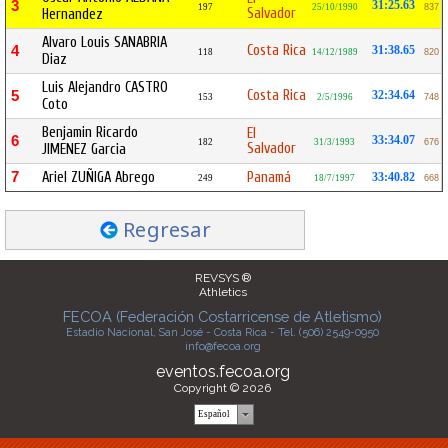
3
31:25.63
197
25/10/1990
837
Salvador
Hernandez
Alvaro Louis SANABRIA
Costa Rica
4
31:38.65
118
14/12/1989
820
Diaz
Luis Alejandro CASTRO
Costa Rica
5
32:34.64
153
2/5/1996
748
Coto
Benjamin Ricardo
El
6
33:34.07
182
31/3/1993
676
Salvador
JIMENEZ Garcia
7
Ariel ZUÑIGA Abrego
Panamá
33:40.82
249
18/7/1997
668
Regresar
REVSYS ®
Athletics
FECOA (Federación Costarricense de Atletismo)
Estadio Nacional, San José - Costa Rica - Tel. (506) 2549-0950
info@fecoa.org
eventos.fecoa.org
Copyright © 2026