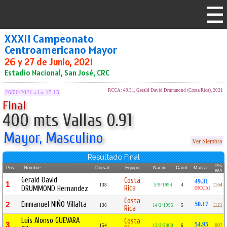
XXXII Campeonato
Centroamericano Mayor
26 y 27 de Junio, 2021
Estadio Nacional, San José, CRC
RCCA: 49.31, Gerald David Drummond (Costa Rica), 2021
26/06/2021 a las 15:15
Final
400 mts Vallas 0.91
Mayor, Masculino
Ver Siembra
Resultado Final
Pts
Pos
Nombre
Dorsal
Equipo
Nacim.
Carril
Marca
WA
Gerald David
Costa
49.31
1
138
5/9/1994
4
1164
Rica
DRUMMOND Hernandez
(RCCA)
Costa
Emmanuel NIÑO Villalta
2
50.17
136
14/2/1995
5
1121
Rica
Luis Alonso GUEVARA
Costa
3
54.95
154
13/3/2000
6
897