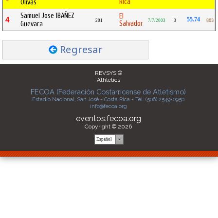
Rica
Olivas
Samuel Jose IBAÑEZ
El
4
55.74
201
7/7/2003
3
863
Salvador
Guevara
Regresar
REVSYS ®
Athletics
FECOA (Federación Costarricense de Atletismo)
Estadio Nacional, San José - Costa Rica - Tel. (506) 2549-0950
info@fecoa.org
eventos.fecoa.org
Copyright © 2026