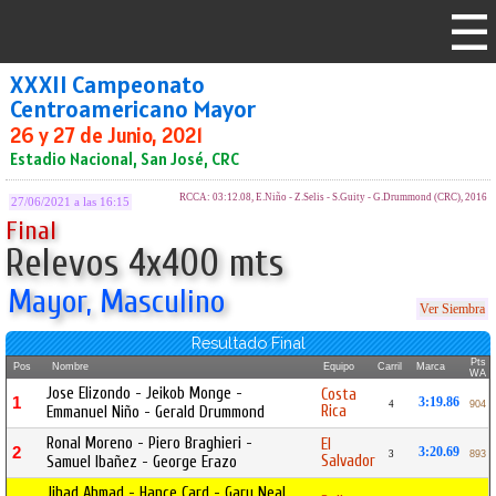
XXXII Campeonato
Centroamericano Mayor
26 y 27 de Junio, 2021
Estadio Nacional, San José, CRC
RCCA: 03:12.08, E.Niño - Z.Selis - S.Guity - G.Drummond (CRC), 2016
27/06/2021 a las 16:15
Final
Relevos 4x400 mts
Mayor, Masculino
Ver Siembra
Resultado Final
Pts
Pos
Nombre
Equipo
Carril
Marca
WA
Jose Elizondo - Jeikob Monge -
Costa
1
3:19.86
4
904
Rica
Emmanuel Niño - Gerald Drummond
Ronal Moreno - Piero Braghieri -
El
2
3:20.69
3
893
Salvador
Samuel Ibañez - George Erazo
Jihad Ahmad - Hance Card - Gary Neal