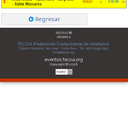
Belize
3
3:32.16
5
746
- Rahim Monsanto
Regresar
REVSYS ®
Athletics
FECOA (Federación Costarricense de Atletismo)
Estadio Nacional, San José - Costa Rica - Tel. (506) 2549-0950
info@fecoa.org
eventos.fecoa.org
Copyright © 2026