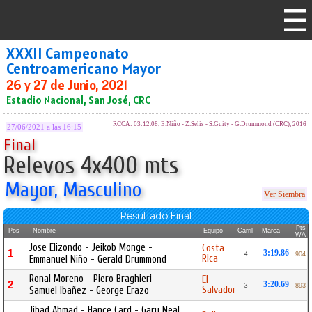
XXXII Campeonato
Centroamericano Mayor
26 y 27 de Junio, 2021
Estadio Nacional, San José, CRC
RCCA: 03:12.08, E.Niño - Z.Selis - S.Guity - G.Drummond (CRC), 2016
27/06/2021 a las 16:15
Final
Relevos 4x400 mts
Mayor, Masculino
Ver Siembra
Resultado Final
Pts
Pos
Nombre
Equipo
Carril
Marca
WA
Jose Elizondo - Jeikob Monge -
Costa
1
3:19.86
4
904
Rica
Emmanuel Niño - Gerald Drummond
Ronal Moreno - Piero Braghieri -
El
2
3:20.69
3
893
Salvador
Samuel Ibañez - George Erazo
Jihad Ahmad - Hance Card - Gary Neal