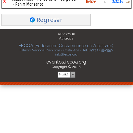
Belize
3
3:32.16
5
746
- Rahim Monsanto
Regresar
REVSYS ®
Athletics
FECOA (Federación Costarricense de Atletismo)
Estadio Nacional, San José - Costa Rica - Tel. (506) 2549-0950
info@fecoa.org
eventos.fecoa.org
Copyright © 2026