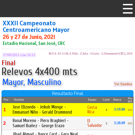
XXXII Campeonato
Centroamericano Mayor
26 y 27 de Junio, 2021
Estadio Nacional, San José, CRC
RCCA: 03:12.08, E.Niño - Z.Selis - S.Guity - G.Drummond (CRC), 2016
27/06/2021 a las 16:15
Final
Relevos 4x400 mts
Mayor, Masculino
Ver Siembra
Resultado Final
Pts
Pos
Nombre
Equipo
Carril
Marca
WA
Jose Elizondo - Jeikob Monge -
Costa
1
3:19.86
4
904
Rica
Emmanuel Niño - Gerald Drummond
Ronal Moreno - Piero Braghieri -
El
2
3:20.69
3
893
Salvador
Samuel Ibañez - George Erazo
Jihad Ahmad - Hance Card - Gary Neal