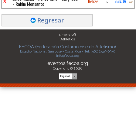
Belize
3
3:32.16
5
746
- Rahim Monsanto
Regresar
REVSYS ®
Athletics
FECOA (Federación Costarricense de Atletismo)
Estadio Nacional, San José - Costa Rica - Tel. (506) 2549-0950
info@fecoa.org
eventos.fecoa.org
Copyright © 2026