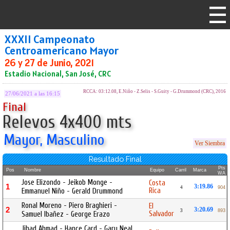
XXXII Campeonato
Centroamericano Mayor
26 y 27 de Junio, 2021
Estadio Nacional, San José, CRC
RCCA: 03:12.08, E.Niño - Z.Selis - S.Guity - G.Drummond (CRC), 2016
27/06/2021 a las 16:15
Final
Relevos 4x400 mts
Mayor, Masculino
Ver Siembra
Resultado Final
Pts
Pos
Nombre
Equipo
Carril
Marca
WA
Jose Elizondo - Jeikob Monge -
Costa
1
3:19.86
4
904
Rica
Emmanuel Niño - Gerald Drummond
Ronal Moreno - Piero Braghieri -
El
2
3:20.69
3
893
Salvador
Samuel Ibañez - George Erazo
Jihad Ahmad - Hance Card - Gary Neal