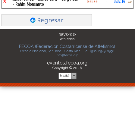
Belize
3
3:32.16
5
746
- Rahim Monsanto
Regresar
REVSYS ®
Athletics
FECOA (Federación Costarricense de Atletismo)
Estadio Nacional, San José - Costa Rica - Tel. (506) 2549-0950
info@fecoa.org
eventos.fecoa.org
Copyright © 2026