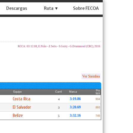
Descargas
Ruta ▼
Sobre FECOA
RCCA: 03:12.08, E.Niño - Z.Selis - S.Guity - G.Drummond (CRC), 2016
Ver Siembra
Pts
Equipo
Carril
Marca
WA
Costa Rica
3:19.86
904
4
El Salvador
3:20.69
893
3
Belize
3:32.16
746
5