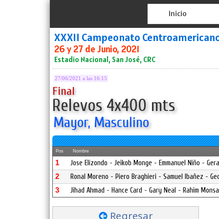
Inicio
XXXII Campeonato Centroamerican
26 y 27 de Junio, 2021
Estadio Nacional, San José, CRC
27/06/2021 a las 16:15
Final
Relevos 4x400 mts
Mayor, Masculino
Pos
Nombre
1
Jose Elizondo - Jeikob Monge - Emmanuel Niño - Ge
2
Ronal Moreno - Piero Braghieri - Samuel Ibañez - Ge
3
Jihad Ahmad - Hance Card - Gary Neal - Rahim Mons
Regresar