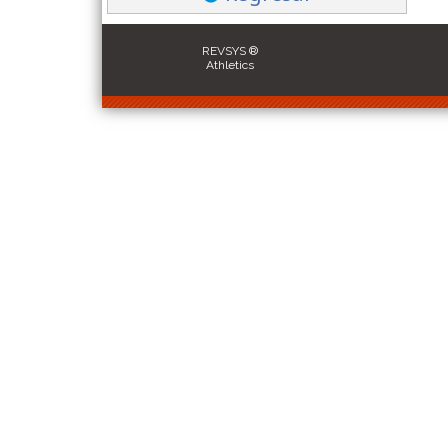
REVSYS ®
Athletics