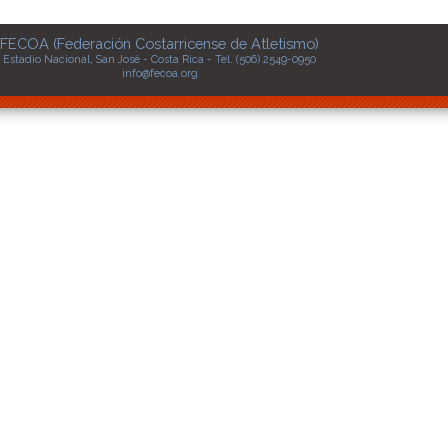
FECOA (Federación Costarricense de Atletismo)
Estadio Nacional, San José - Costa Rica - Tel. (506) 2549-0950
info@fecoa.org