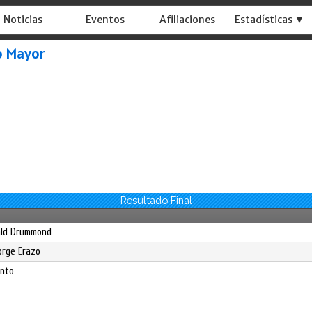
Noticias
Eventos
Afiliaciones
Estadísticas ▼
o Mayor
Resultado Final
rald Drummond
orge Erazo
anto