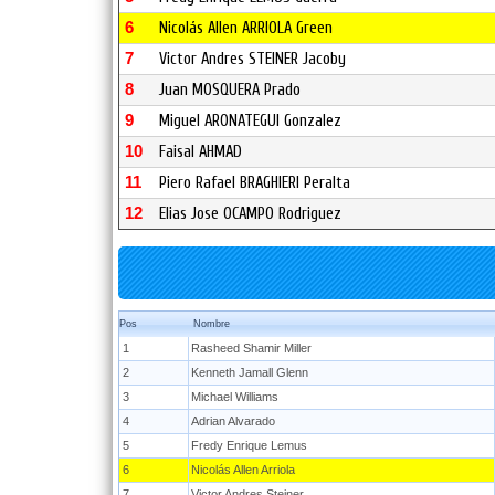
6
Nicolás Allen ARRIOLA Green
7
Victor Andres STEINER Jacoby
8
Juan MOSQUERA Prado
9
Miguel ARONATEGUI Gonzalez
10
Faisal AHMAD
11
Piero Rafael BRAGHIERI Peralta
12
Elias Jose OCAMPO Rodriguez
Pos
Nombre
1
Rasheed Shamir Miller
2
Kenneth Jamall Glenn
3
Michael Williams
4
Adrian Alvarado
5
Fredy Enrique Lemus
6
Nicolás Allen Arriola
7
Victor Andres Steiner