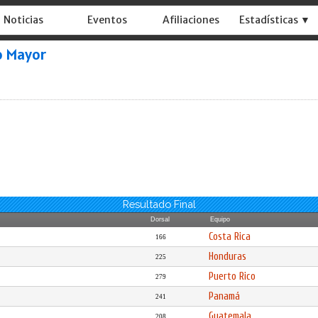
Noticias
Eventos
Afiliaciones
Estadísticas ▼
o Mayor
Resultado Final
Dorsal
Equipo
Costa Rica
166
Honduras
225
Puerto Rico
279
Panamá
241
Guatemala
208