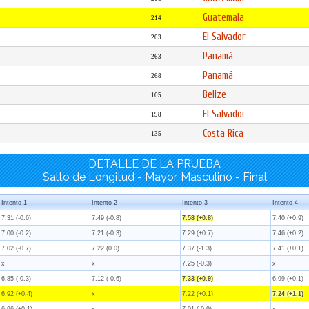
Guatemala
214
El Salvador
203
Panamá
263
Panamá
268
Belize
105
El Salvador
198
Costa Rica
135
DETALLE DE LA PRUEBA
Salto de Longitud - Mayor, Masculino - Final
Intento 1
Intento 2
Intento 3
Intento 4
7.31 (-0.6)
7.49 (-0.8)
7.58 (+0.8)
7.40 (+0.9)
7.00 (-0.2)
7.21 (-0.3)
7.29 (+0.7)
7.46 (+0.2)
7.02 (-0.7)
7.22 (0.0)
7.37 (-1.3)
7.41 (+0.1)
x
x
7.25 (-0.3)
x
6.85 (-0.3)
7.12 (-0.6)
7.33 (+0.9)
6.99 (+0.1)
6.92 (+0.4)
x
7.22 (+0.1)
7.24 (+1.1)