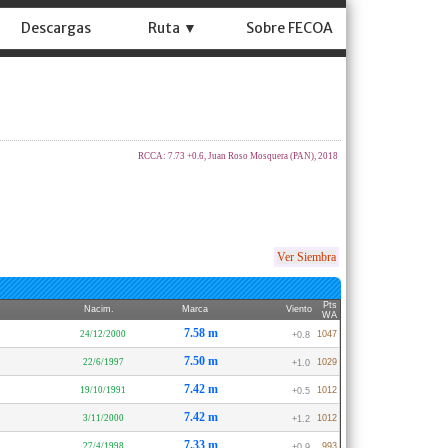
Descargas
Ruta ▼
Sobre FECOA
RCCA: 7.73 +0.6, Juan Roso Mosquera (PAN), 2018
Ver Siembra
Pts
Nacim.
Marca
Viento
WA
7.58 m
24/12/2000
1047
+0.8
7.50 m
22/6/1997
1029
+1.0
7.42 m
19/10/1991
1012
+0.5
7.42 m
3/11/2000
1012
+1.2
7.33 m
27/4/1998
993
+0.9