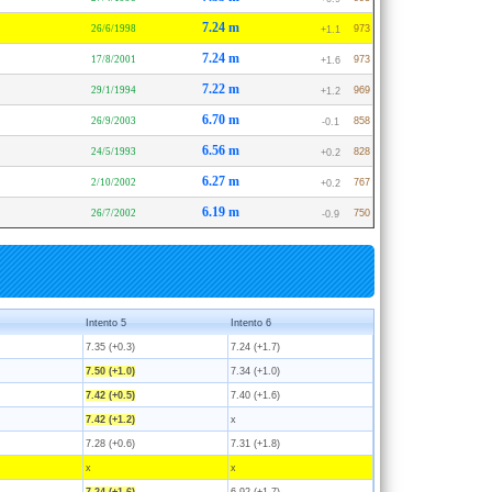
7.24 m
26/6/1998
973
+1.1
7.24 m
17/8/2001
973
+1.6
7.22 m
29/1/1994
969
+1.2
6.70 m
26/9/2003
858
-0.1
6.56 m
24/5/1993
828
+0.2
6.27 m
2/10/2002
767
+0.2
6.19 m
26/7/2002
750
-0.9
Intento 5
Intento 6
7.35 (+0.3)
7.24 (+1.7)
7.50 (+1.0)
7.34 (+1.0)
7.42 (+0.5)
7.40 (+1.6)
7.42 (+1.2)
x
7.28 (+0.6)
7.31 (+1.8)
x
x