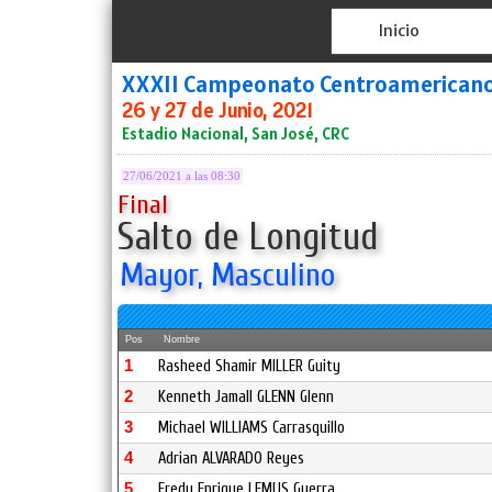
Inicio
XXXII Campeonato Centroamerican
26 y 27 de Junio, 2021
Estadio Nacional, San José, CRC
27/06/2021 a las 08:30
Final
Salto de Longitud
Mayor, Masculino
Pos
Nombre
1
Rasheed Shamir MILLER Guity
2
Kenneth Jamall GLENN Glenn
3
Michael WILLIAMS Carrasquillo
4
Adrian ALVARADO Reyes
5
Fredy Enrique LEMUS Guerra