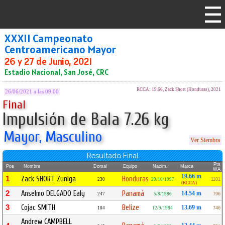
XXXII Campeonato
Centroamericano Mayor
26 y 27 de Junio, 2021
Estadio Nacional, San José, CRC
RCCA: 19.66, Zack Short (Honduras), 2021
26/06/2021 a las 09:00
Final
Impulsión de Bala 7.26 kg
Mayor, Masculino
Ver Siembra
Resultado Final
Pts
Pos
Nombre
Dorsal
Equipo
Nacim.
Marca
WA
19.66 m
1
Zack SHORT Zuniga
Honduras
230
29/10/1997
1101
(RCCA)
2
Anselmo DELGADO Ealy
Panamá
14.54 m
247
5/8/1986
796
3
Cojac SMITH
Belize
13.69 m
104
12/9/1984
746
Andrew CAMPBELL