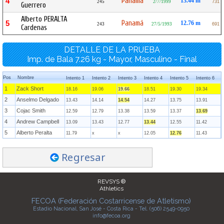
Panamá
4
13.44 m
245
2/7/1999
731
Guerrero
Alberto PERALTA
Panamá
5
12.76 m
243
27/5/1993
691
Cardenas
DETALLE DE LA PRUEBA
Imp. de Bala 7.26 kg - Mayor, Masculino - Final
Pos
Nombre
Intento 1
Intento 2
Intento 3
Intento 4
Intento 5
Intento 6
1
Zack Short
18.16
19.06
19.66
18.51
19.30
19.34
2
Anselmo Delgado
13.43
14.14
14.54
14.27
13.75
13.91
3
Cojac Smith
12.59
12.79
13.38
13.59
13.37
13.69
4
Andrew Campbell
13.09
13.43
12.77
13.44
12.55
11.42
5
Alberto Peralta
11.79
x
x
12.05
12.76
11.43
Regresar
REVSYS ®
Athletics
FECOA (Federación Costarricense de Atletismo)
Estadio Nacional, San José - Costa Rica - Tel. (506) 2549-0950
info@fecoa.org