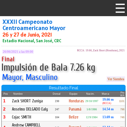
XXXII Campeonato
Centroamericano Mayor
26 y 27 de Junio, 2021
Estadio Nacional, San José, CRC
RCCA: 19.66, Zack Short (Honduras), 2021
26/06/2021 a las 09:00
Final
Impulsión de Bala 7.26 kg
Mayor, Masculino
Ver Siembra
Resultado Final
Pts
Pos
Nombre
Dorsal
Equipo
Nacim.
Marca
WA
19.66 m
1
Zack SHORT Zuniga
Honduras
230
29/10/1997
1101
(RCCA)
2
Anselmo DELGADO Ealy
Panamá
14.54 m
247
5/8/1986
796
3
Cojac SMITH
Belize
13.69 m
104
12/9/1984
746
Andrew CAMPBELL