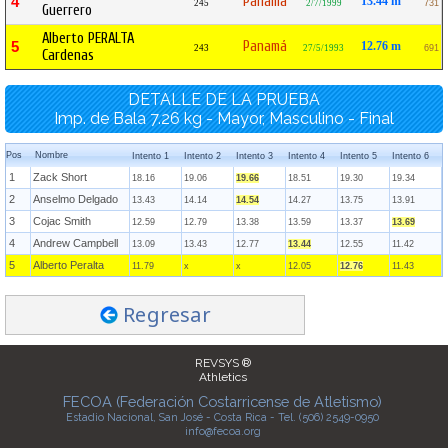
Panamá
4
13.44 m
245
2/7/1999
731
Guerrero
Alberto PERALTA
Panamá
5
12.76 m
243
27/5/1993
691
Cardenas
DETALLE DE LA PRUEBA
Imp. de Bala 7.26 kg - Mayor, Masculino - Final
Pos
Nombre
Intento 1
Intento 2
Intento 3
Intento 4
Intento 5
Intento 6
1
Zack Short
18.16
19.06
19.66
18.51
19.30
19.34
2
Anselmo Delgado
13.43
14.14
14.54
14.27
13.75
13.91
3
Cojac Smith
12.59
12.79
13.38
13.59
13.37
13.69
4
Andrew Campbell
13.09
13.43
12.77
13.44
12.55
11.42
5
Alberto Peralta
11.79
x
x
12.05
12.76
11.43
Regresar
REVSYS ®
Athletics
FECOA (Federación Costarricense de Atletismo)
Estadio Nacional, San José - Costa Rica - Tel. (506) 2549-0950
info@fecoa.org