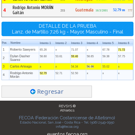
Rodrigo Antonio MORÁN
Guatemala
4
52.79 m
215
16/3/2001
777
Gaitán
DETALLE DE LA PRUEBA
Lanz. de Martillo 7.26 kg - Mayor, Masculino - Final
Pos
Nombre
Intento 1
Intento 2
Intento 3
Intento 4
Intento 5
Intento 6
1
Roberto Sawyers
65.26
x
71.07
x
67.78
71.72
Dylan Dasher
58.60
53.61
59.40
58.65
59.38
57.75
2
Suarez
3
Carlos Arteaga
x
x
54.34
56.08
55.02
x
Rodrigo Antonio
52.79
52.71
52.50
x
x
x
4
Morán
Regresar
REVSYS ®
Athletics
FECOA (Federación Costarricense de Atletismo)
Estadio Nacional, San José - Costa Rica - Tel. (506) 2549-0950
info@fecoa.org
eventos.fecoa.org