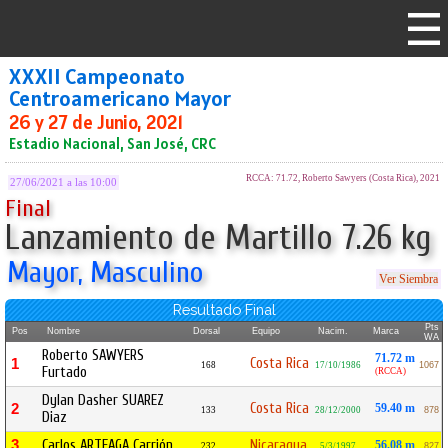
XXXII Campeonato
Centroamericano Mayor
26 y 27 de Junio, 2021
Estadio Nacional, San José, CRC
RCCA: 71.72, Roberto Sawyers (Costa Rica), 2021
27/06/2021 a las 10:00
Final
Lanzamiento de Martillo 7.26 kg
Mayor, Masculino
Ver Siembra
Resultado Final
Pts
Pos
Nombre
Dorsal
Equipo
Nacim.
Marca
WA
Roberto SAWYERS
71.72 m
Costa Rica
1
168
17/10/1986
1067
Furtado
(RCCA)
Dylan Dasher SUAREZ
Costa Rica
2
59.40 m
133
28/12/2000
878
Diaz
3
Carlos ARTEAGA Carrión
Nicaragua
56.08 m
232
5/3/1997
827