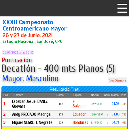
XXXII Campeonato
Centroamericano Mayor
26 y 27 de Junio, 2021
Estadio Nacional, San José, CRC
26/06/2021 a las 16:45
Puntuación
Decatlón - 400 mts Planos (5)
Mayor, Masculino
Ver Siembra
Resultado Final
Pos
Nombre
Dorsal
Equipo
Nacim.
Carril
Marca
Ptos
Esteban Josue IBAÑEZ
El
1
51.53
187
5/12/2000
5
745
Salvador
Guevara
2
Andy PRECIADO Madrigal
Ecuador
51.85
178
12/10/1997
731
4
3
Miguel NEGRETE Negrete
Honduras
54.71
229
11/4/2002
611
3