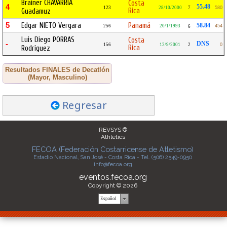
Brainer CHAVARRIA
Costa
4
55.48
123
28/10/2000
7
580
Rica
Guadamuz
5
Edgar NIETO Vergara
Panamá
58.84
256
20/1/1993
454
6
Luis Diego PORRAS
Costa
-
DNS
156
12/9/2001
2
0
Rica
Rodriguez
Resultados FINALES de Decatlón
(Mayor, Masculino)
Regresar
REVSYS ®
Athletics
FECOA (Federación Costarricense de Atletismo)
Estadio Nacional, San José - Costa Rica - Tel. (506) 2549-0950
info@fecoa.org
eventos.fecoa.org
Copyright © 2026