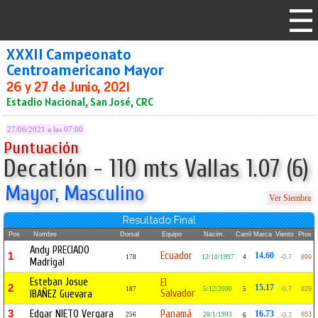
XXXII Campeonato
Centroamericano Mayor
26 y 27 de Junio, 2021
Estadio Nacional, San José, CRC
27/06/2021 a las 07:00
Puntuación
Decatlón - 110 mts Vallas 1.07 (6)
Mayor, Masculino
Ver Siembra
Resultado Final
Pos
Nombre
Dorsal
Equipo
Nacim.
Carril
Marca
Viento
Ptos
Andy PRECIADO
Ecuador
1
14.60
178
12/10/1997
4
-0.7
899
Madrigal
Esteban Josue
El
2
15.17
187
5/12/2000
5
-0.7
829
Salvador
IBAÑEZ Guevara
3
Edgar NIETO Vergara
Panamá
16.73
256
20/1/1993
653
6
-0.7