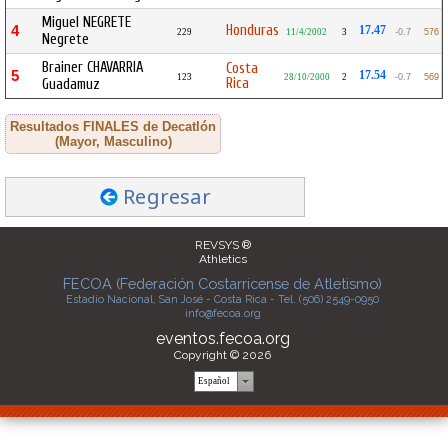
Miguel NEGRETE
Honduras
4
17.47
229
11/4/2002
3
-0.7
576
Negrete
Brainer CHAVARRIA
Costa
5
17.54
123
28/10/2000
2
-0.7
569
Rica
Guadamuz
Resultados FINALES de Decatlón
(Mayor, Masculino)
Regresar
REVSYS ®
Athletics
FECOA (Federación Costarricense de Atletismo)
Estadio Nacional, San José - Costa Rica - Tel. (506) 2549-0950
info@fecoa.org
eventos.fecoa.org
Copyright © 2026