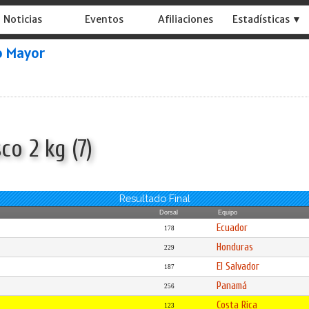
Noticias
Eventos
Afiliaciones
Estadísticas ▼
o Mayor
co 2 kg (7)
Resultado Final
Dorsal
Equipo
Ecuador
178
Honduras
229
El Salvador
187
Panamá
256
Costa Rica
123