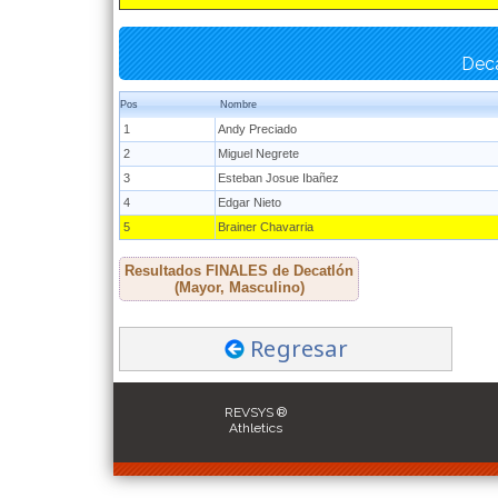
Deca
Pos
Nombre
1
Andy Preciado
2
Miguel Negrete
3
Esteban Josue Ibañez
4
Edgar Nieto
5
Brainer Chavarria
Resultados FINALES de Decatlón
(Mayor, Masculino)
Regresar
REVSYS ®
Athletics