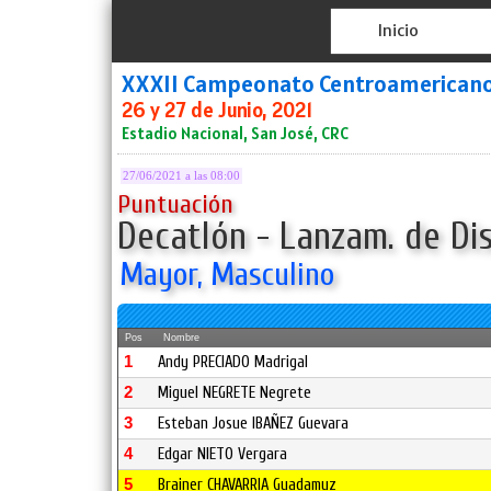
Inicio
XXXII Campeonato Centroamerican
26 y 27 de Junio, 2021
Estadio Nacional, San José, CRC
27/06/2021 a las 08:00
Puntuación
Decatlón - Lanzam. de Dis
Mayor, Masculino
Pos
Nombre
1
Andy PRECIADO Madrigal
2
Miguel NEGRETE Negrete
3
Esteban Josue IBAÑEZ Guevara
4
Edgar NIETO Vergara
5
Brainer CHAVARRIA Guadamuz