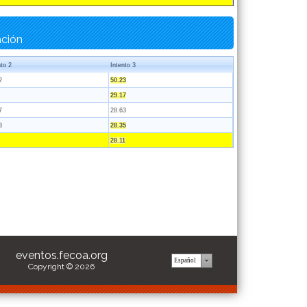
ación
nto 2
Intento 3
2
50.23
29.17
7
28.63
3
28.35
28.11
eventos.fecoa.org
Copyright © 2026