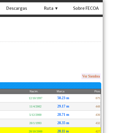
Descargas
Ruta ▼
Sobre FECOA
Ver Siembra
Nacim.
Marca
Ptos
50.23 m
12/10/1997
875
29.17 m
11/4/2002
448
28.71 m
5/12/2000
439
28.35 m
20/1/1993
432
28.11 m
28/10/2000
427