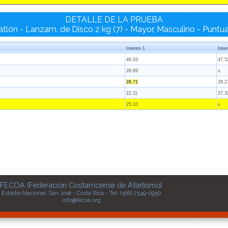
DETALLE DE LA PRUEBA
tlón - Lanzam. de Disco 2 kg (7) - Mayor, Masculino - Puntu
Intento 1
Inte
46.03
47.5
28.69
x
28.71
28.2
22.11
27.3
25.10
x
FECOA (Federación Costarricense de Atletismo)
Estadio Nacional, San José - Costa Rica - Tel. (506) 2549-0950
info@fecoa.org