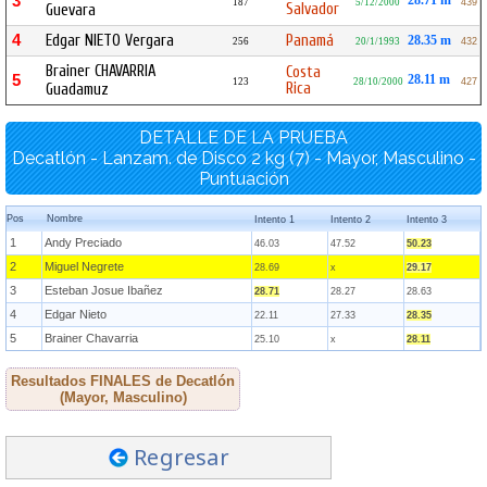
3
28.71 m
187
5/12/2000
439
Salvador
Guevara
4
Edgar NIETO Vergara
Panamá
28.35 m
256
20/1/1993
432
Brainer CHAVARRIA
Costa
5
28.11 m
123
28/10/2000
427
Rica
Guadamuz
DETALLE DE LA PRUEBA
Decatlón - Lanzam. de Disco 2 kg (7) - Mayor, Masculino -
Puntuación
Pos
Nombre
Intento 1
Intento 2
Intento 3
1
Andy Preciado
46.03
47.52
50.23
2
Miguel Negrete
28.69
x
29.17
3
Esteban Josue Ibañez
28.71
28.27
28.63
4
Edgar Nieto
22.11
27.33
28.35
5
Brainer Chavarria
25.10
x
28.11
Resultados FINALES de Decatlón
(Mayor, Masculino)
Regresar