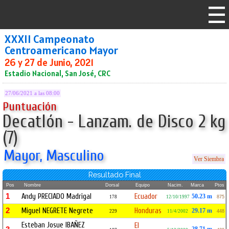
XXXII Campeonato
Centroamericano Mayor
26 y 27 de Junio, 2021
Estadio Nacional, San José, CRC
27/06/2021 a las 08:00
Puntuación
Decatlón - Lanzam. de Disco 2 kg
(7)
Mayor, Masculino
Ver Siembra
Resultado Final
Pos
Nombre
Dorsal
Equipo
Nacim.
Marca
Ptos
1
Andy PRECIADO Madrigal
Ecuador
50.23 m
178
12/10/1997
875
2
Miguel NEGRETE Negrete
Honduras
29.17 m
229
11/4/2002
448
Esteban Josue IBAÑEZ
El