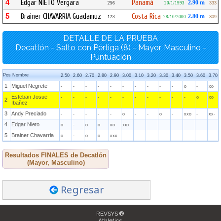
4
Edgar NIETO Vergara
Panamá
2.90 m
256
20/1/1993
333
5
Brainer CHAVARRIA Guadamuz
Costa Rica
2.80 m
123
28/10/2000
309
DETALLE DE LA PRUEBA
Decatlón - Salto con Pértiga (8) - Mayor, Masculino -
Puntuación
Pos
Nombre
2.50
2.60
2.70
2.80
2.90
3.00
3.10
3.20
3.30
3.40
3.50
3.60
3.70
1
Miguel Negrete
-
-
-
-
-
-
-
-
-
-
o
-
xo
Esteban Josue
-
-
-
-
-
-
-
-
-
-
-
o
xo
2
Ibañez
3
Andy Preciado
-
-
-
-
-
o
-
-
o
-
xxo
-
xx-
4
Edgar Nieto
o
-
o
o
xo
xxx
5
Brainer Chavarria
o
-
o
o
xxx
Resultados FINALES de Decatlón
(Mayor, Masculino)
Regresar
REVSYS ®
Athletics