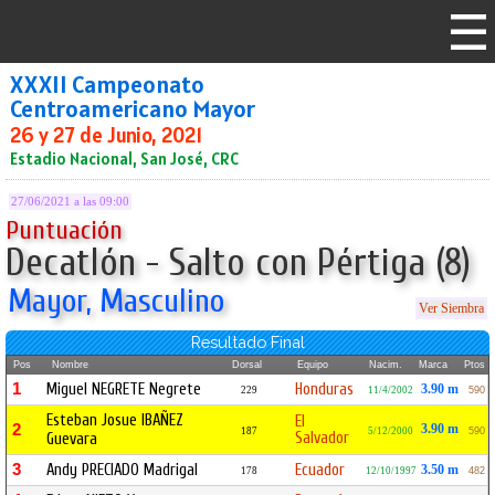
XXXII Campeonato
Centroamericano Mayor
26 y 27 de Junio, 2021
Estadio Nacional, San José, CRC
27/06/2021 a las 09:00
Puntuación
Decatlón - Salto con Pértiga (8)
Mayor, Masculino
Ver Siembra
Resultado Final
Pos
Nombre
Dorsal
Equipo
Nacim.
Marca
Ptos
1
Miguel NEGRETE Negrete
Honduras
3.90 m
229
11/4/2002
590
Esteban Josue IBAÑEZ
El
2
3.90 m
187
5/12/2000
590
Salvador
Guevara
3
Andy PRECIADO Madrigal
Ecuador
3.50 m
178
12/10/1997
482